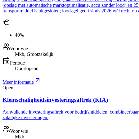
(opslag met automatische marktoptimalisatie, accu zonder lood) en 2
transportmiddel is uitgesloten; lood-gel geeft sinds 2026 wél recht op 
40%
Voor wie
Mkb, Grootzakelijk
Periode
Doorlopend
Meer informatie
Open
Kleinschaligheidsinvesteringsaftrek (KIA)
Aanvullende investeringsaftrek voor bedrijfsmiddelen, combineerbaar me
zakelijke investeringen.
Voor wie
Mkb