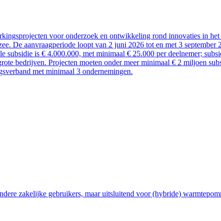
kingsprojecten voor onderzoek en ontwikkeling rond innovaties in het 
ee. De aanvraagperiode loopt van 2 juni 2026 tot en met 3 september 
ale subsidie is € 4.000.000, met minimaal € 25.000 per deelnemer; sub
rote bedrijven. Projecten moeten onder meer minimaal € 2 miljoen subsi
ngsverband met minimaal 3 ondernemingen.
ndere zakelijke gebruikers, maar uitsluitend voor (hybride) warmtepom