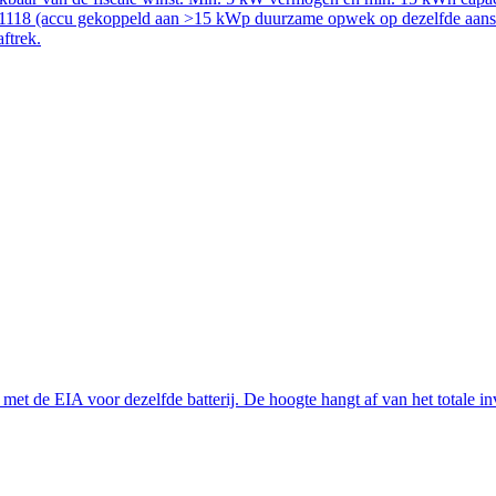
51118 (accu gekoppeld aan >15 kWp duurzame opwek op dezelfde aanslui
aftrek.
t de EIA voor dezelfde batterij. De hoogte hangt af van het totale inve