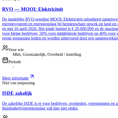
RVO — MOOI: Elektriciteit
De landelijke RVO-regeling MOOI: Elektriciteit subsidieert samenwer
energiesysteem en energieopslag bij hernieuwbare opwek op land en z
en met 16 april 2026. Het totale budget is € 20.000.000 en de maxim
voor kleine bedrijven, 50% voor middelgrote bedrijven en 40% voor g
eerste toepassing leiden en worden uitgevoerd door een samenwerki
Voor wie
Mkb, Grootzakelijk, Overheid / instelling
Periode
-
Meer informatie
Niet van toepassing
ISDE zakelijk
De zakelijke ISDE is er voor bedrijven, overheden, verenigingen en a
thuisbatterij/energieopslag valt hier niet onder.