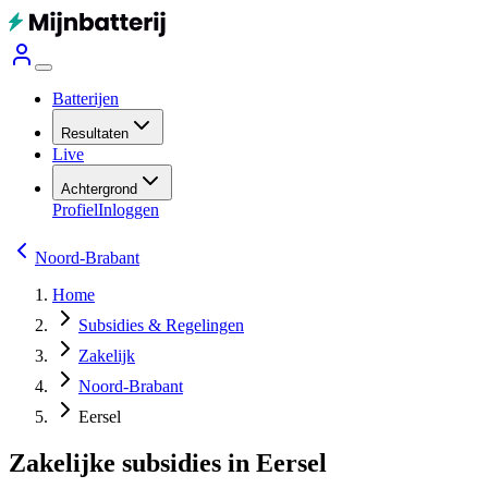
Batterijen
Resultaten
Live
Achtergrond
Profiel
Inloggen
Noord-Brabant
Home
Subsidies & Regelingen
Zakelijk
Noord-Brabant
Eersel
Zakelijke subsidies in Eersel