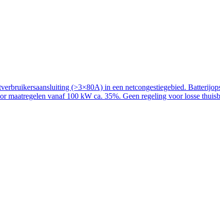
rbruikersaansluiting (>3×80A) in een netcongestiegebied. Batterijopslag
voor maatregelen vanaf 100 kW ca. 35%. Geen regeling voor losse thuisba