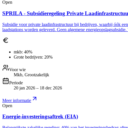
Open
SPRILA - Subsidieregeling Private Laadinfrastructu
Subsidie voor private laadinfrastructuur bij bedrijven, waarbij óók ee
laadstations worden geleverd. Geen algemene energieopslagsubsidie. 
mkb:
40%
Grote bedrijven:
20%
Voor wie
Mkb, Grootzakelijk
Periode
20 jan 2026 – 18 dec 2026
Meer informatie
Open
Energie-investeringsaftrek (EIA)
Belangrijkste zakelijke regeling: 40% van het investeringsbedrag aft