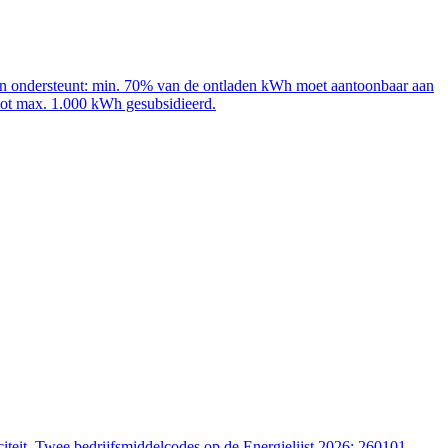
adpalen ondersteunt: min. 70% van de ontladen kWh moet aantoonbaar aan
 tot max. 1.000 kWh gesubsidieerd.
iteit. Twee bedrijfsmiddelcodes op de Energielijst 2026: 260101