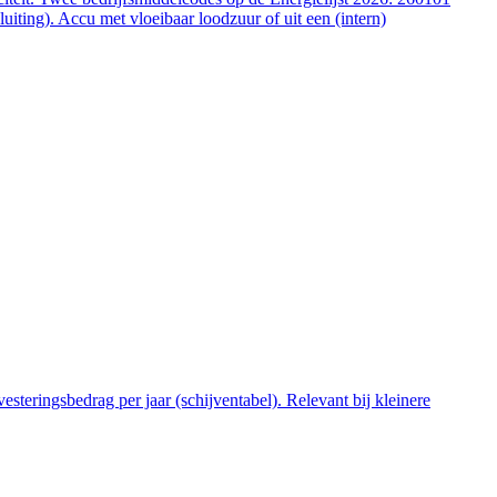
ting). Accu met vloeibaar loodzuur of uit een (intern)
steringsbedrag per jaar (schijventabel). Relevant bij kleinere