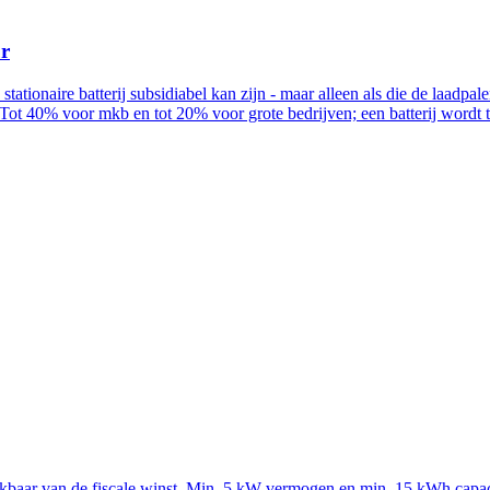
ur
n stationaire batterij subsidiabel kan zijn - maar alleen als die de la
Tot 40% voor mkb en tot 20% voor grote bedrijven; een batterij wordt
rekbaar van de fiscale winst. Min. 5 kW vermogen en min. 15 kWh capac