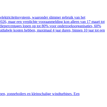
elektriciteitssysteem, waaronder slimmer gebruik van het
2026, maar een verplichte vooraanmelding kon alleen van 17 maart tot
sidiepercentages lopen op tot 80% voor onderzoeksorganisaties, 60%
diabele kosten hebben, maximaal 4 jaar duren, binnen 10 jaar tot een
pen, zonneboilers en kleinschalige windturbines. Een