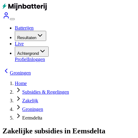
Batterijen
Resultaten
Live
Achtergrond
Profiel
Inloggen
Groningen
Home
Subsidies & Regelingen
Zakelijk
Groningen
Eemsdelta
Zakelijke subsidies in Eemsdelta