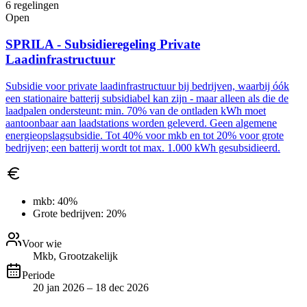
6
regelingen
Open
SPRILA - Subsidieregeling Private
Laadinfrastructuur
Subsidie voor private laadinfrastructuur bij bedrijven, waarbij óók
een stationaire batterij subsidiabel kan zijn - maar alleen als die de
laadpalen ondersteunt: min. 70% van de ontladen kWh moet
aantoonbaar aan laadstations worden geleverd. Geen algemene
energieopslagsubsidie. Tot 40% voor mkb en tot 20% voor grote
bedrijven; een batterij wordt tot max. 1.000 kWh gesubsidieerd.
mkb:
40%
Grote bedrijven:
20%
Voor wie
Mkb, Grootzakelijk
Periode
20 jan 2026 – 18 dec 2026