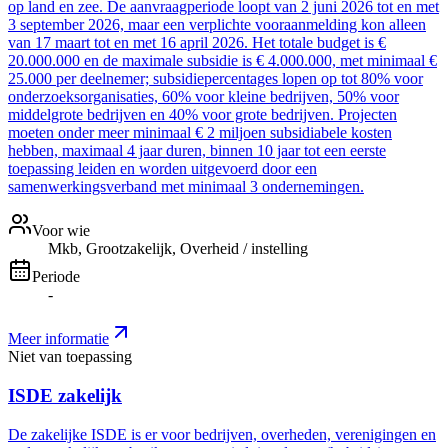
op land en zee. De aanvraagperiode loopt van 2 juni 2026 tot en met
3 september 2026, maar een verplichte vooraanmelding kon alleen
van 17 maart tot en met 16 april 2026. Het totale budget is €
20.000.000 en de maximale subsidie is € 4.000.000, met minimaal €
25.000 per deelnemer; subsidiepercentages lopen op tot 80% voor
onderzoeksorganisaties, 60% voor kleine bedrijven, 50% voor
middelgrote bedrijven en 40% voor grote bedrijven. Projecten
moeten onder meer minimaal € 2 miljoen subsidiabele kosten
hebben, maximaal 4 jaar duren, binnen 10 jaar tot een eerste
toepassing leiden en worden uitgevoerd door een
samenwerkingsverband met minimaal 3 ondernemingen.
Voor wie
Mkb, Grootzakelijk, Overheid / instelling
Periode
-
Meer informatie
Niet van toepassing
ISDE zakelijk
De zakelijke ISDE is er voor bedrijven, overheden, verenigingen en