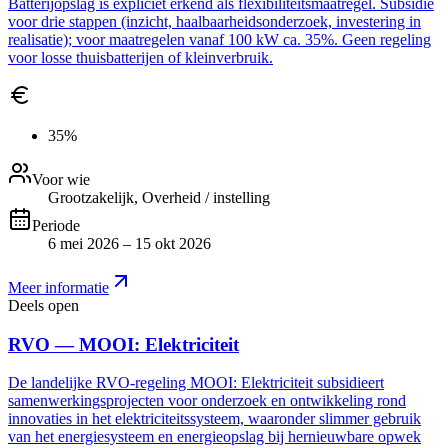
Batterijopslag is expliciet erkend als flexibiliteitsmaatregel. Subsidie
voor drie stappen (inzicht, haalbaarheidsonderzoek, investering in
realisatie); voor maatregelen vanaf 100 kW ca. 35%. Geen regeling
voor losse thuisbatterijen of kleinverbruik.
35%
Voor wie
Grootzakelijk, Overheid / instelling
Periode
6 mei 2026 – 15 okt 2026
Meer informatie
Deels open
RVO — MOOI: Elektriciteit
De landelijke RVO-regeling MOOI: Elektriciteit subsidieert
samenwerkingsprojecten voor onderzoek en ontwikkeling rond
innovaties in het elektriciteitssysteem, waaronder slimmer gebruik
van het energiesysteem en energieopslag bij hernieuwbare opwek