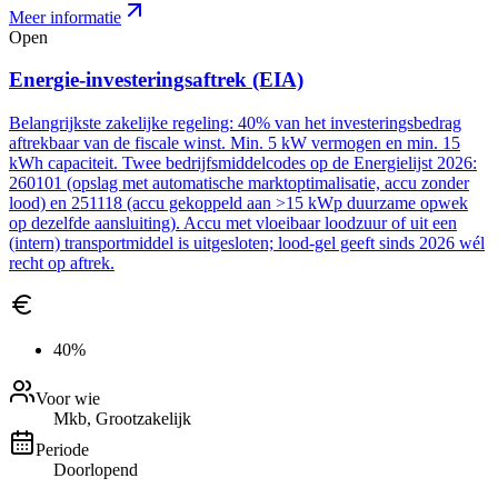
Meer informatie
Open
Energie-investeringsaftrek (EIA)
Belangrijkste zakelijke regeling: 40% van het investeringsbedrag
aftrekbaar van de fiscale winst. Min. 5 kW vermogen en min. 15
kWh capaciteit. Twee bedrijfsmiddelcodes op de Energielijst 2026:
260101 (opslag met automatische marktoptimalisatie, accu zonder
lood) en 251118 (accu gekoppeld aan >15 kWp duurzame opwek
op dezelfde aansluiting). Accu met vloeibaar loodzuur of uit een
(intern) transportmiddel is uitgesloten; lood-gel geeft sinds 2026 wél
recht op aftrek.
40%
Voor wie
Mkb, Grootzakelijk
Periode
Doorlopend