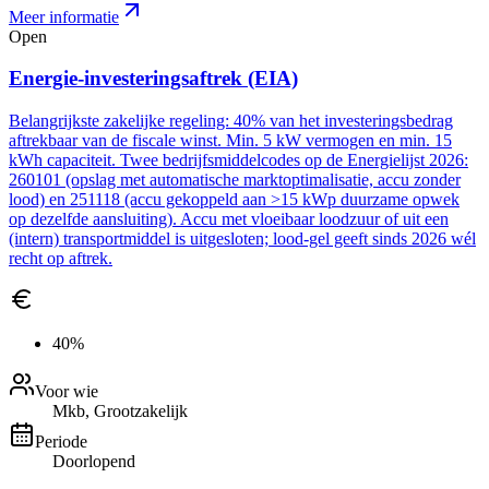
Meer informatie
Open
Energie-investeringsaftrek (EIA)
Belangrijkste zakelijke regeling: 40% van het investeringsbedrag
aftrekbaar van de fiscale winst. Min. 5 kW vermogen en min. 15
kWh capaciteit. Twee bedrijfsmiddelcodes op de Energielijst 2026:
260101 (opslag met automatische marktoptimalisatie, accu zonder
lood) en 251118 (accu gekoppeld aan >15 kWp duurzame opwek
op dezelfde aansluiting). Accu met vloeibaar loodzuur of uit een
(intern) transportmiddel is uitgesloten; lood-gel geeft sinds 2026 wél
recht op aftrek.
40%
Voor wie
Mkb, Grootzakelijk
Periode
Doorlopend