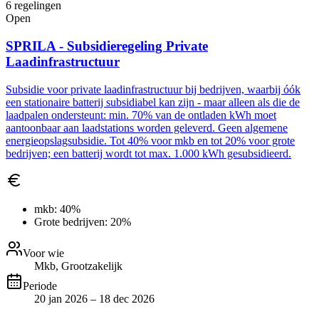
6
regelingen
Open
SPRILA - Subsidieregeling Private
Laadinfrastructuur
Subsidie voor private laadinfrastructuur bij bedrijven, waarbij óók
een stationaire batterij subsidiabel kan zijn - maar alleen als die de
laadpalen ondersteunt: min. 70% van de ontladen kWh moet
aantoonbaar aan laadstations worden geleverd. Geen algemene
energieopslagsubsidie. Tot 40% voor mkb en tot 20% voor grote
bedrijven; een batterij wordt tot max. 1.000 kWh gesubsidieerd.
mkb:
40%
Grote bedrijven:
20%
Voor wie
Mkb, Grootzakelijk
Periode
20 jan 2026 – 18 dec 2026