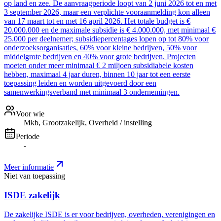
op land en zee. De aanvraagperiode loopt van 2 juni 2026 tot en met
3 september 2026, maar een verplichte vooraanmelding kon alleen
van 17 maart tot en met 16 april 2026. Het totale budget is €
20.000.000 en de maximale subsidie is € 4.000.000, met minimaal €
25.000 per deelnemer; subsidiepercentages lopen op tot 80% voor
onderzoeksorganisaties, 60% voor kleine bedrijven, 50% voor
middelgrote bedrijven en 40% voor grote bedrijven. Projecten
moeten onder meer minimaal € 2 miljoen subsidiabele kosten
hebben, maximaal 4 jaar duren, binnen 10 jaar tot een eerste
toepassing leiden en worden uitgevoerd door een
samenwerkingsverband met minimaal 3 ondernemingen.
Voor wie
Mkb, Grootzakelijk, Overheid / instelling
Periode
-
Meer informatie
Niet van toepassing
ISDE zakelijk
De zakelijke ISDE is er voor bedrijven, overheden, verenigingen en