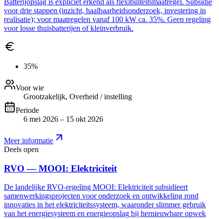
Batterijopslag is expliciet erkend als flexibiliteitsmaatregel. Subsidie
voor drie stappen (inzicht, haalbaarheidsonderzoek, investering in
realisatie); voor maatregelen vanaf 100 kW ca. 35%. Geen regeling
voor losse thuisbatterijen of kleinverbruik.
35%
Voor wie
Grootzakelijk, Overheid / instelling
Periode
6 mei 2026 – 15 okt 2026
Meer informatie
Deels open
RVO — MOOI: Elektriciteit
De landelijke RVO-regeling MOOI: Elektriciteit subsidieert
samenwerkingsprojecten voor onderzoek en ontwikkeling rond
innovaties in het elektriciteitssysteem, waaronder slimmer gebruik
van het energiesysteem en energieopslag bij hernieuwbare opwek