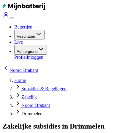
Batterijen
Resultaten
Live
Achtergrond
Profiel
Inloggen
Noord-Brabant
Home
Subsidies & Regelingen
Zakelijk
Noord-Brabant
Drimmelen
Zakelijke subsidies in Drimmelen