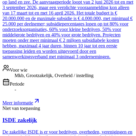
op land en zee. De aanvraagperiode loopt van 2 juni 2026 tot en met
3 september 2026, maar een verplichte vooraanmelding kon alleen
van 17 maart tot en met 16 april 2026. Het totale budget is €
20.000.000 en de maximale subsidie is € 4.000.000, met minimaal €
25.000 per deelnemer; subsidiepercentages lopen op tot 80% voor
onderzoeksorganisaties, 60% voor kleine bedrijven, 50% voor
middelgrote bedrijven en 40% voor grote bedrijven. Projecten
moeten onder meer minimaal € 2 miljoen subsidiabele kosten
hebben, maximaal 4 jaar duren, binnen 10 jaar tot een eerste
toepassing leiden en worden uitgevoerd door een
samenwerkingsverband met minimaal 3 ondernemingen.
Voor wie
Mkb, Grootzakelijk, Overheid / instelling
Periode
-
Meer informatie
Niet van toepassing
ISDE zakelijk
De zakelijke ISDE is er voor bedrijven, overheden, verenigingen en