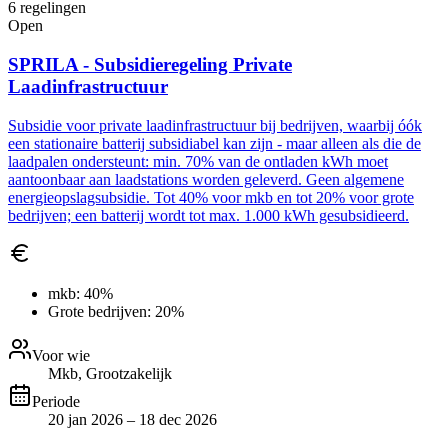
6
regelingen
Open
SPRILA - Subsidieregeling Private
Laadinfrastructuur
Subsidie voor private laadinfrastructuur bij bedrijven, waarbij óók
een stationaire batterij subsidiabel kan zijn - maar alleen als die de
laadpalen ondersteunt: min. 70% van de ontladen kWh moet
aantoonbaar aan laadstations worden geleverd. Geen algemene
energieopslagsubsidie. Tot 40% voor mkb en tot 20% voor grote
bedrijven; een batterij wordt tot max. 1.000 kWh gesubsidieerd.
mkb:
40%
Grote bedrijven:
20%
Voor wie
Mkb, Grootzakelijk
Periode
20 jan 2026 – 18 dec 2026