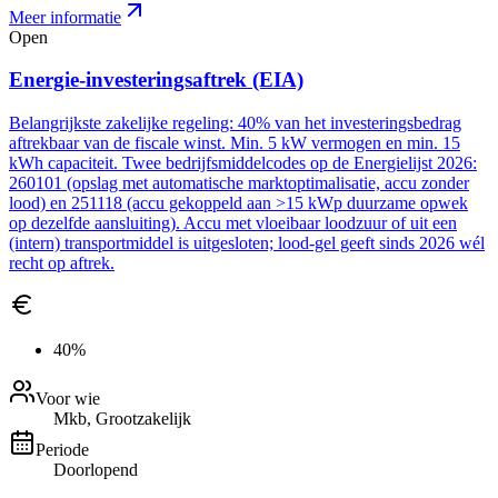
Meer informatie
Open
Energie-investeringsaftrek (EIA)
Belangrijkste zakelijke regeling: 40% van het investeringsbedrag
aftrekbaar van de fiscale winst. Min. 5 kW vermogen en min. 15
kWh capaciteit. Twee bedrijfsmiddelcodes op de Energielijst 2026:
260101 (opslag met automatische marktoptimalisatie, accu zonder
lood) en 251118 (accu gekoppeld aan >15 kWp duurzame opwek
op dezelfde aansluiting). Accu met vloeibaar loodzuur of uit een
(intern) transportmiddel is uitgesloten; lood-gel geeft sinds 2026 wél
recht op aftrek.
40%
Voor wie
Mkb, Grootzakelijk
Periode
Doorlopend