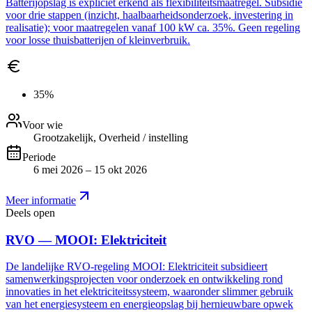
Batterijopslag is expliciet erkend als flexibiliteitsmaatregel. Subsidie
voor drie stappen (inzicht, haalbaarheidsonderzoek, investering in
realisatie); voor maatregelen vanaf 100 kW ca. 35%. Geen regeling
voor losse thuisbatterijen of kleinverbruik.
35%
Voor wie
Grootzakelijk, Overheid / instelling
Periode
6 mei 2026 – 15 okt 2026
Meer informatie
Deels open
RVO — MOOI: Elektriciteit
De landelijke RVO-regeling MOOI: Elektriciteit subsidieert
samenwerkingsprojecten voor onderzoek en ontwikkeling rond
innovaties in het elektriciteitssysteem, waaronder slimmer gebruik
van het energiesysteem en energieopslag bij hernieuwbare opwek