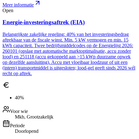
Meer informatie
Open
Energie-investeringsaftrek (EIA)
Belangrijkste zakelijke regeling: 40% van het investeringsbedrag
aftrekbaar van de fiscale winst. Min. 5 kW vermogen en min. 15
kWh capaciteit. Twee bedrijfsmiddelcodes op de Energielijst 2026:
260101 (opslag met automatische marktoptimalisatie, accu zonder
lood) en 251118 (accu gekoppeld aan >15 kWp duurzame opwek
op dezelfde aansluiting). Accu met vloeibaar loodzuur of uit een
(intern) transportmiddel is uitgesloten; lood-gel geeft sinds 2026 wél
recht op aftrek.
40%
Voor wie
Mkb, Grootzakelijk
Periode
Doorlopend