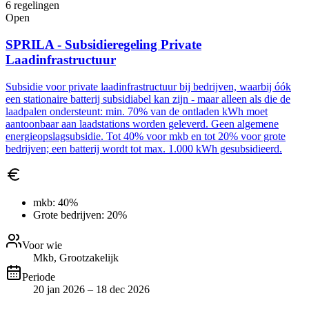
6
regelingen
Open
SPRILA - Subsidieregeling Private
Laadinfrastructuur
Subsidie voor private laadinfrastructuur bij bedrijven, waarbij óók
een stationaire batterij subsidiabel kan zijn - maar alleen als die de
laadpalen ondersteunt: min. 70% van de ontladen kWh moet
aantoonbaar aan laadstations worden geleverd. Geen algemene
energieopslagsubsidie. Tot 40% voor mkb en tot 20% voor grote
bedrijven; een batterij wordt tot max. 1.000 kWh gesubsidieerd.
mkb:
40%
Grote bedrijven:
20%
Voor wie
Mkb, Grootzakelijk
Periode
20 jan 2026 – 18 dec 2026