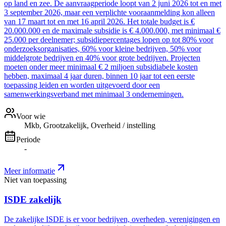
op land en zee. De aanvraagperiode loopt van 2 juni 2026 tot en met
3 september 2026, maar een verplichte vooraanmelding kon alleen
van 17 maart tot en met 16 april 2026. Het totale budget is €
20.000.000 en de maximale subsidie is € 4.000.000, met minimaal €
25.000 per deelnemer; subsidiepercentages lopen op tot 80% voor
onderzoeksorganisaties, 60% voor kleine bedrijven, 50% voor
middelgrote bedrijven en 40% voor grote bedrijven. Projecten
moeten onder meer minimaal € 2 miljoen subsidiabele kosten
hebben, maximaal 4 jaar duren, binnen 10 jaar tot een eerste
toepassing leiden en worden uitgevoerd door een
samenwerkingsverband met minimaal 3 ondernemingen.
Voor wie
Mkb, Grootzakelijk, Overheid / instelling
Periode
-
Meer informatie
Niet van toepassing
ISDE zakelijk
De zakelijke ISDE is er voor bedrijven, overheden, verenigingen en