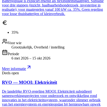
Batterijopslag is expliciet erkend als flexibiliteitsmaatregel. Subsidie
voor drie stappen (inzicht, haalbaarheidsonderzoek, investering in
realisatie); voor maatregelen vanaf 100 kW ca. 35%. Geen regeling
voor losse thuisbatterijen of kleinverbruik.
35%
Voor wie
Grootzakelijk, Overheid / instelling
Periode
6 mei 2026 – 15 okt 2026
Meer informatie
Deels open
RVO — MOOI: Elektriciteit
De landelijke RVO-regeling MOOI: Elektriciteit subsidieert
samenwerkingsprojecten voor onderzoek en ontwikkeling rond
innovaties in het elektriciteitssysteem, waaronder slimmer gebruik
van het energiesysteem en energieopslag bij hernieuwbare opwek