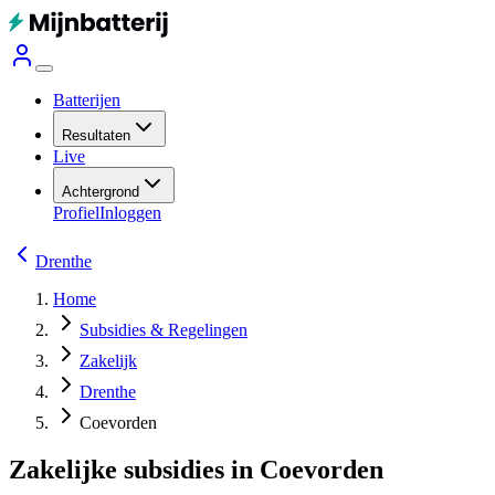
Batterijen
Resultaten
Live
Achtergrond
Profiel
Inloggen
Drenthe
Home
Subsidies & Regelingen
Zakelijk
Drenthe
Coevorden
Zakelijke subsidies in Coevorden