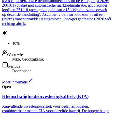
kWh capaciteit. Twee bedrijfsmiddelcodes op de Energielijst 2026:
260101 (opslag met automatische marktoptimalisatie, accu zonder
lood) en 251118 (accu gekoppeld aan >15 kWp duurzame opwek
op dezelfde aansluiting). Accu met vloeibaar loodzuur of uit een
(intern) transportmiddel is uitgesloten; lood-gel geeft sinds 2026 wél
recht op aftrek.
40%
Voor wie
Mkb, Grootzakelijk
Periode
Doorlopend
Meer informatie
Open
Kleinschaligheidsinvesteringsaftrek (KIA)
Aanvullende investeringsaftrek voor bedrijfsmiddelen,
combineerbaar met de EIA voor dezelfde batterij. De hoogte hangt