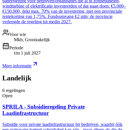
batterijlening voor bedrijven/organisaties die al in zonnepanelen,
windturbine of elektrificatie investeerden of dat gaan doen: €5.000–
€150.000, dekt max. 70% van de investering, met een provinciale
rentekorting van 1,75%. Fondsomvang €2 mln; de provincie
verlengde de regeling tot medio 2027.
Voor wie
Mkb, Grootzakelijk
Periode
t/m 1 juli 2027
Meer informatie
Landelijk
6
regelingen
Open
SPRILA - Subsidieregeling Private
Laadinfrastructuur
Subsidie voor private laadinfrastructuur bij bedrijven, waarbij óók
een stationaire batterij subsidiabel kan zijn - maar alleen als die de