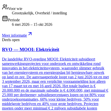
Voor wie
Grootzakelijk, Overheid / instelling
Periode
6 mei 2026 – 15 okt 2026
Meer informatie
Deels open
RVO — MOOI: Elektriciteit
De landelijke RVO-regeling MOOI: Elektriciteit subsidieert
samenwerkingsprojecten voor onderzoek en ontwikkeling rond
innovaties in het elektriciteitssysteem, waaronder slimmer gebruik
van het energiesysteem en energieopslag bij hernieuwbare opwek
op land en zee. De aanvraagperiode loopt van 2 juni 2026 tot en met
3 september 2026, maar een verplichte vooraanmelding kon alleen
van 17 maart tot en met 16 april 2026. Het totale budget is €
20.000.000 en de maximale subsidie is € 4.000.000, met minimaal €
25.000 per deelnemer; subsidiepercentages lopen op tot 80% voor
onderzoeksorganisaties, 60% voor kleine bedrijven, 50% voor
middelgrote bedrijven en 40% voor grote bedrijven. Projecten
moeten onder meer minimaal € 2 miljoen subsidiabele kosten