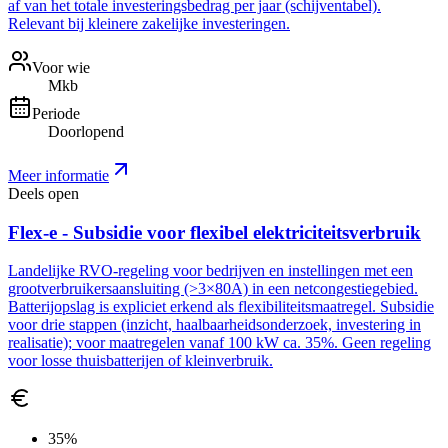
af van het totale investeringsbedrag per jaar (schijventabel).
Relevant bij kleinere zakelijke investeringen.
Voor wie
Mkb
Periode
Doorlopend
Meer informatie
Deels open
Flex-e - Subsidie voor flexibel elektriciteitsverbruik
Landelijke RVO-regeling voor bedrijven en instellingen met een
grootverbruikersaansluiting (>3×80A) in een netcongestiegebied.
Batterijopslag is expliciet erkend als flexibiliteitsmaatregel. Subsidie
voor drie stappen (inzicht, haalbaarheidsonderzoek, investering in
realisatie); voor maatregelen vanaf 100 kW ca. 35%. Geen regeling
voor losse thuisbatterijen of kleinverbruik.
35%