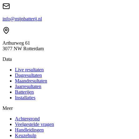
info@mijnbatterij.nl
Arthurweg 61
3077 NW Rotterdam
Data
Live resultaten
Dagresultaten
Maandresultaten
Jaarresultaten
Batterijen
Installaties
Meer
Achtergrond
Veelgestelde vragen
Handleidingen
Keuzehulp