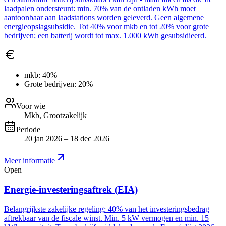
laadpalen ondersteunt: min. 70% van de ontladen kWh moet
aantoonbaar aan laadstations worden geleverd. Geen algemene
energieopslagsubsidie. Tot 40% voor mkb en tot 20% voor grote
bedrijven; een batterij wordt tot max. 1.000 kWh gesubsidieerd.
mkb:
40%
Grote bedrijven:
20%
Voor wie
Mkb, Grootzakelijk
Periode
20 jan 2026 – 18 dec 2026
Meer informatie
Open
Energie-investeringsaftrek (EIA)
Belangrijkste zakelijke regeling: 40% van het investeringsbedrag
aftrekbaar van de fiscale winst. Min. 5 kW vermogen en min. 15