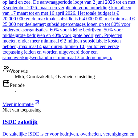
op land en zee. De aanvraagperiode loopt van 2 juni 2026 tot en met
3 september 2026, maar een verplichte vooraanmelding kon alleen
van 17 maart tot en met 16 april 2026. Het totale budget is €
20.000.000 en de maximale subsidie is € 4.000.000, met minimaal €
25.000 per deelnemer; subsidiepercentages lopen op tot 80% voor
onderzoeksorganisaties, 60% voor kleine bedrijven, 50% voor
middelgrote bedrijven en 40% voor grote bedrijven. Projecten
moeten onder meer minimaal € 2 miljoen subsidiabele kosten
hebben, maximaal 4 jaar duren, binnen 10 jaar tot een eerste
toepassing leiden en worden uitgevoerd door een
samenwerkingsverband met minimaal 3 ondernemingen.
Voor wie
Mkb, Grootzakelijk, Overheid / instelling
Periode
-
Meer informatie
Niet van toepassing
ISDE zakelijk
De zakelijke ISDE is er voor bedrijven, overheden, verenigingen en