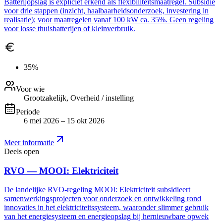
Batterijopslag is expliciet erkend als flexibiliteitsmaatregel. Subsidie
voor drie stappen (inzicht, haalbaarheidsonderzoek, investering in
realisatie); voor maatregelen vanaf 100 kW ca. 35%. Geen regeling
voor losse thuisbatterijen of kleinverbruik.
35%
Voor wie
Grootzakelijk, Overheid / instelling
Periode
6 mei 2026 – 15 okt 2026
Meer informatie
Deels open
RVO — MOOI: Elektriciteit
De landelijke RVO-regeling MOOI: Elektriciteit subsidieert
samenwerkingsprojecten voor onderzoek en ontwikkeling rond
innovaties in het elektriciteitssysteem, waaronder slimmer gebruik
van het energiesysteem en energieopslag bij hernieuwbare opwek