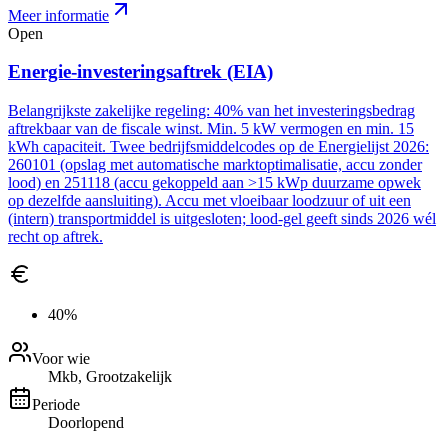
Meer informatie
Open
Energie-investeringsaftrek (EIA)
Belangrijkste zakelijke regeling: 40% van het investeringsbedrag
aftrekbaar van de fiscale winst. Min. 5 kW vermogen en min. 15
kWh capaciteit. Twee bedrijfsmiddelcodes op de Energielijst 2026:
260101 (opslag met automatische marktoptimalisatie, accu zonder
lood) en 251118 (accu gekoppeld aan >15 kWp duurzame opwek
op dezelfde aansluiting). Accu met vloeibaar loodzuur of uit een
(intern) transportmiddel is uitgesloten; lood-gel geeft sinds 2026 wél
recht op aftrek.
40%
Voor wie
Mkb, Grootzakelijk
Periode
Doorlopend