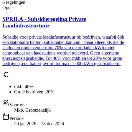
6
regelingen
Open
SPRILA - Subsidieregeling Private
Laadinfrastructuur
Subsidie voor private laadinfrastructuur bij bedrijven, waarbij óók
een stationaire batterij subsidiabel kan zijn - maar alleen als die de
laadpalen ondersteunt: min. 70% van de ontladen kWh moet
aantoonbaar aan laadstations worden geleverd. Geen algemene
energieopslagsubsidie. Tot 40% voor mkb en tot 20% voor grote
bedrijven; een batterij wordt tot max. 1.000 kWh gesubsidieerd.
mkb:
40%
Grote bedrijven:
20%
Voor wie
Mkb, Grootzakelijk
Periode
20 jan 2026 – 18 dec 2026