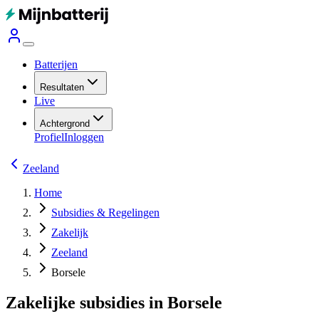
Batterijen
Resultaten
Live
Achtergrond
Profiel
Inloggen
Zeeland
Home
Subsidies & Regelingen
Zakelijk
Zeeland
Borsele
Zakelijke subsidies in Borsele