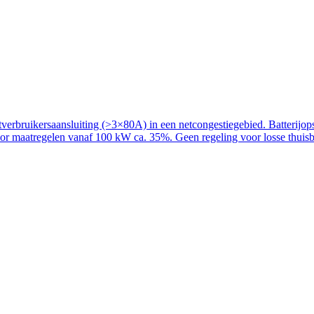
rbruikersaansluiting (>3×80A) in een netcongestiegebied. Batterijopslag
voor maatregelen vanaf 100 kW ca. 35%. Geen regeling voor losse thuisba