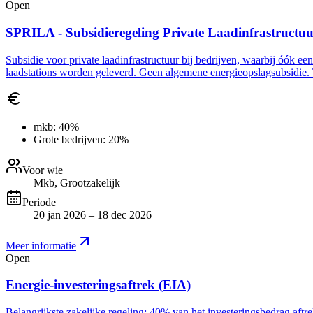
Open
SPRILA - Subsidieregeling Private Laadinfrastructu
Subsidie voor private laadinfrastructuur bij bedrijven, waarbij óók ee
laadstations worden geleverd. Geen algemene energieopslagsubsidie. 
mkb:
40%
Grote bedrijven:
20%
Voor wie
Mkb, Grootzakelijk
Periode
20 jan 2026 – 18 dec 2026
Meer informatie
Open
Energie-investeringsaftrek (EIA)
Belangrijkste zakelijke regeling: 40% van het investeringsbedrag aft