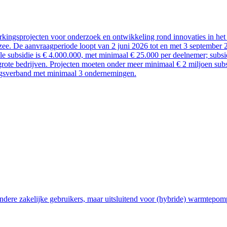
kingsprojecten voor onderzoek en ontwikkeling rond innovaties in het 
ee. De aanvraagperiode loopt van 2 juni 2026 tot en met 3 september 
ale subsidie is € 4.000.000, met minimaal € 25.000 per deelnemer; sub
rote bedrijven. Projecten moeten onder meer minimaal € 2 miljoen subsi
ngsverband met minimaal 3 ondernemingen.
ndere zakelijke gebruikers, maar uitsluitend voor (hybride) warmtepom