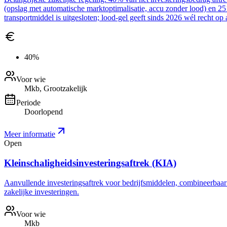
(opslag met automatische marktoptimalisatie, accu zonder lood) en 2
transportmiddel is uitgesloten; lood-gel geeft sinds 2026 wél recht op 
40%
Voor wie
Mkb, Grootzakelijk
Periode
Doorlopend
Meer informatie
Open
Kleinschaligheidsinvesteringsaftrek (KIA)
Aanvullende investeringsaftrek voor bedrijfsmiddelen, combineerbaar me
zakelijke investeringen.
Voor wie
Mkb