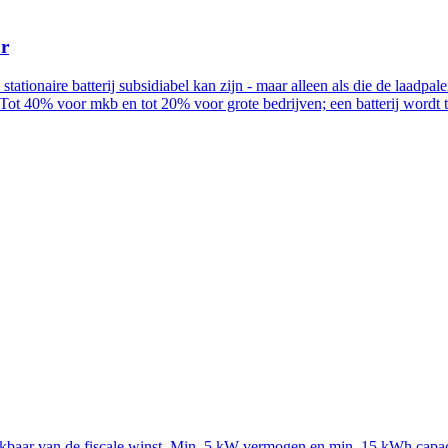
ur
n stationaire batterij subsidiabel kan zijn - maar alleen als die de la
Tot 40% voor mkb en tot 20% voor grote bedrijven; een batterij wordt
rekbaar van de fiscale winst. Min. 5 kW vermogen en min. 15 kWh capac