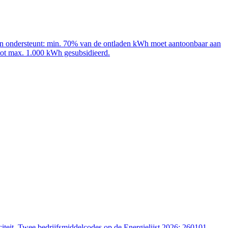
adpalen ondersteunt: min. 70% van de ontladen kWh moet aantoonbaar aan
 tot max. 1.000 kWh gesubsidieerd.
iteit. Twee bedrijfsmiddelcodes op de Energielijst 2026: 260101