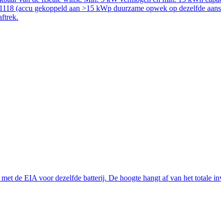
51118 (accu gekoppeld aan >15 kWp duurzame opwek op dezelfde aanslui
aftrek.
t de EIA voor dezelfde batterij. De hoogte hangt af van het totale inve