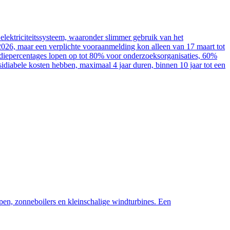
elektriciteitssysteem, waaronder slimmer gebruik van het
2026, maar een verplichte vooraanmelding kon alleen van 17 maart tot
sidiepercentages lopen op tot 80% voor onderzoeksorganisaties, 60%
diabele kosten hebben, maximaal 4 jaar duren, binnen 10 jaar tot een
pen, zonneboilers en kleinschalige windturbines. Een