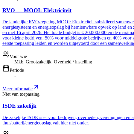
RVO — MOOI: Elektriciteit
De landelijke RVO-regeling MOOI: Elektriciteit subsidieert samenwer
energiesysteem en energieopslag bij hernieuwbare opwek op land en z
en met 16 april 2026. Het totale budget is € 20.000.000 en de maxim
voor kleine bedrijven, 50% voor middelgrote bedrijven en 40% voor g
eerste toepassing leiden en worden uitgevoerd door een samenwerki
Voor wie
Mkb, Grootzakelijk, Overheid / instelling
Periode
-
Meer informatie
Niet van toepassing
ISDE zakelijk
De zakelijke ISDE is er voor bedrijven, overheden, verenigingen en a
thuisbatterij/energieopslag valt hier niet onder.