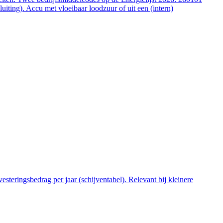
ting). Accu met vloeibaar loodzuur of uit een (intern)
steringsbedrag per jaar (schijventabel). Relevant bij kleinere