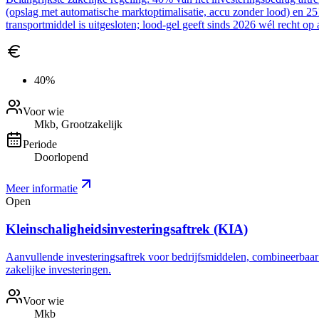
(opslag met automatische marktoptimalisatie, accu zonder lood) en 2
transportmiddel is uitgesloten; lood-gel geeft sinds 2026 wél recht op 
40%
Voor wie
Mkb, Grootzakelijk
Periode
Doorlopend
Meer informatie
Open
Kleinschaligheidsinvesteringsaftrek (KIA)
Aanvullende investeringsaftrek voor bedrijfsmiddelen, combineerbaar me
zakelijke investeringen.
Voor wie
Mkb