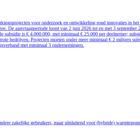
kingsprojecten voor onderzoek en ontwikkeling rond innovaties in het 
ee. De aanvraagperiode loopt van 2 juni 2026 tot en met 3 september 
ale subsidie is € 4.000.000, met minimaal € 25.000 per deelnemer; sub
rote bedrijven. Projecten moeten onder meer minimaal € 2 miljoen subsi
ngsverband met minimaal 3 ondernemingen.
ndere zakelijke gebruikers, maar uitsluitend voor (hybride) warmtepom