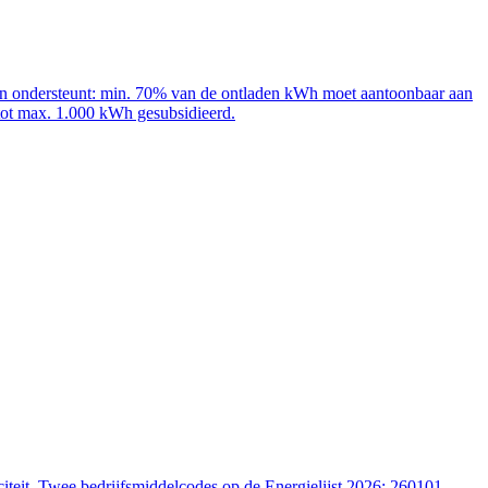
adpalen ondersteunt: min. 70% van de ontladen kWh moet aantoonbaar aan
 tot max. 1.000 kWh gesubsidieerd.
iteit. Twee bedrijfsmiddelcodes op de Energielijst 2026: 260101