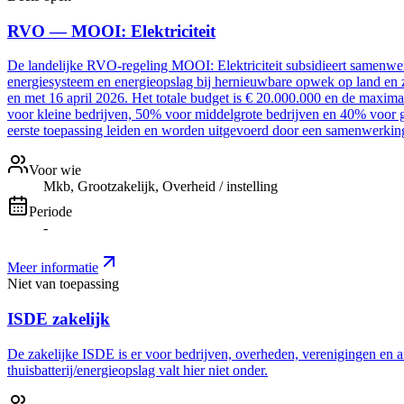
RVO — MOOI: Elektriciteit
De landelijke RVO-regeling MOOI: Elektriciteit subsidieert samenwer
energiesysteem en energieopslag bij hernieuwbare opwek op land en z
en met 16 april 2026. Het totale budget is € 20.000.000 en de maxim
voor kleine bedrijven, 50% voor middelgrote bedrijven en 40% voor g
eerste toepassing leiden en worden uitgevoerd door een samenwerki
Voor wie
Mkb, Grootzakelijk, Overheid / instelling
Periode
-
Meer informatie
Niet van toepassing
ISDE zakelijk
De zakelijke ISDE is er voor bedrijven, overheden, verenigingen en a
thuisbatterij/energieopslag valt hier niet onder.