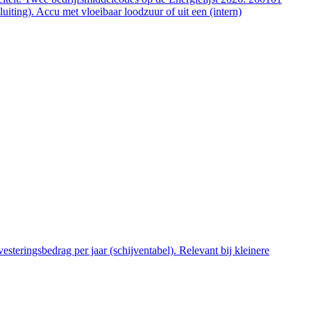
ting). Accu met vloeibaar loodzuur of uit een (intern)
steringsbedrag per jaar (schijventabel). Relevant bij kleinere