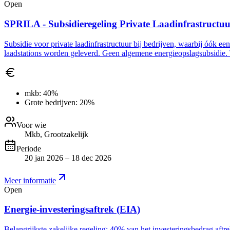
Open
SPRILA - Subsidieregeling Private Laadinfrastructu
Subsidie voor private laadinfrastructuur bij bedrijven, waarbij óók ee
laadstations worden geleverd. Geen algemene energieopslagsubsidie. 
mkb:
40%
Grote bedrijven:
20%
Voor wie
Mkb, Grootzakelijk
Periode
20 jan 2026 – 18 dec 2026
Meer informatie
Open
Energie-investeringsaftrek (EIA)
Belangrijkste zakelijke regeling: 40% van het investeringsbedrag aft