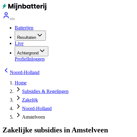
Batterijen
Resultaten
Live
Achtergrond
Profiel
Inloggen
Noord-Holland
Home
Subsidies & Regelingen
Zakelijk
Noord-Holland
Amstelveen
Zakelijke subsidies in Amstelveen