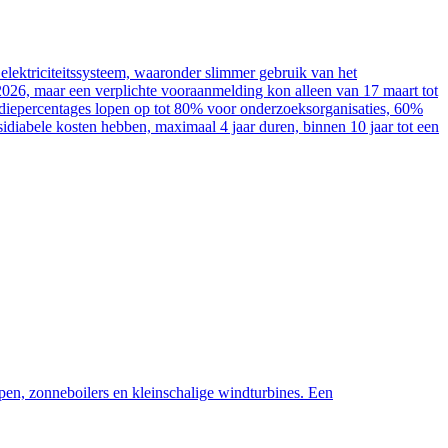
elektriciteitssysteem, waaronder slimmer gebruik van het
2026, maar een verplichte vooraanmelding kon alleen van 17 maart tot
sidiepercentages lopen op tot 80% voor onderzoeksorganisaties, 60%
diabele kosten hebben, maximaal 4 jaar duren, binnen 10 jaar tot een
pen, zonneboilers en kleinschalige windturbines. Een