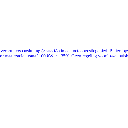
rbruikersaansluiting (>3×80A) in een netcongestiegebied. Batterijopslag
voor maatregelen vanaf 100 kW ca. 35%. Geen regeling voor losse thuisba