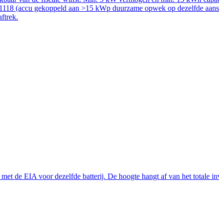
51118 (accu gekoppeld aan >15 kWp duurzame opwek op dezelfde aanslui
aftrek.
t de EIA voor dezelfde batterij. De hoogte hangt af van het totale inve