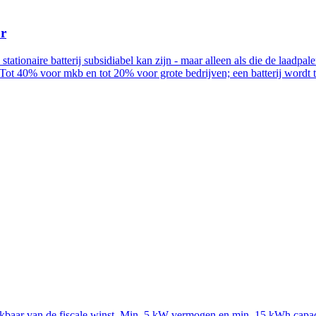
ur
n stationaire batterij subsidiabel kan zijn - maar alleen als die de la
Tot 40% voor mkb en tot 20% voor grote bedrijven; een batterij wordt
rekbaar van de fiscale winst. Min. 5 kW vermogen en min. 15 kWh capac