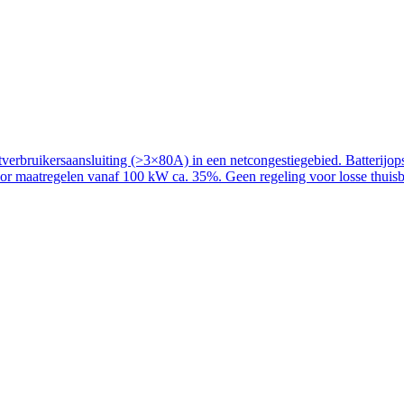
rbruikersaansluiting (>3×80A) in een netcongestiegebied. Batterijopslag
voor maatregelen vanaf 100 kW ca. 35%. Geen regeling voor losse thuisba