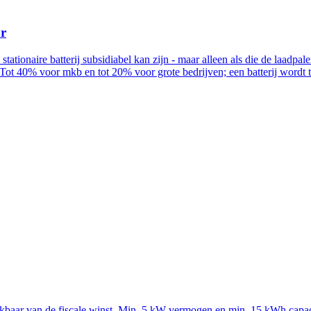
ur
n stationaire batterij subsidiabel kan zijn - maar alleen als die de la
Tot 40% voor mkb en tot 20% voor grote bedrijven; een batterij wordt
rekbaar van de fiscale winst. Min. 5 kW vermogen en min. 15 kWh capac