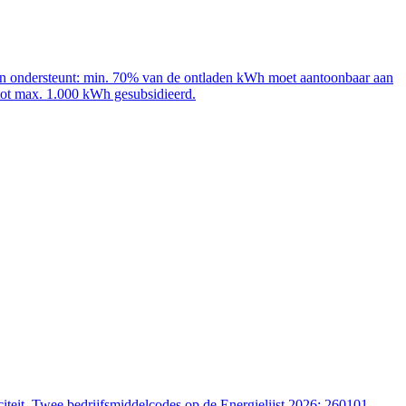
adpalen ondersteunt: min. 70% van de ontladen kWh moet aantoonbaar aan
 tot max. 1.000 kWh gesubsidieerd.
iteit. Twee bedrijfsmiddelcodes op de Energielijst 2026: 260101