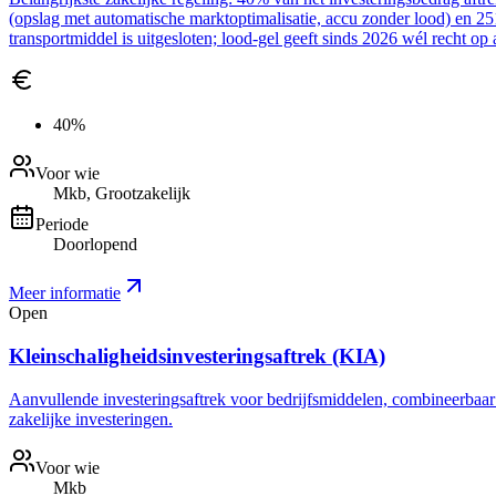
(opslag met automatische marktoptimalisatie, accu zonder lood) en 2
transportmiddel is uitgesloten; lood-gel geeft sinds 2026 wél recht op 
40%
Voor wie
Mkb, Grootzakelijk
Periode
Doorlopend
Meer informatie
Open
Kleinschaligheidsinvesteringsaftrek (KIA)
Aanvullende investeringsaftrek voor bedrijfsmiddelen, combineerbaar me
zakelijke investeringen.
Voor wie
Mkb