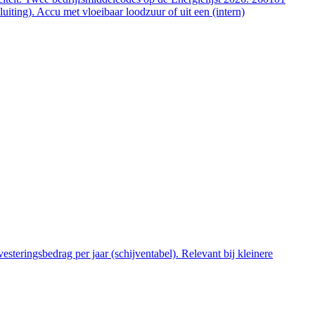
ting). Accu met vloeibaar loodzuur of uit een (intern)
steringsbedrag per jaar (schijventabel). Relevant bij kleinere