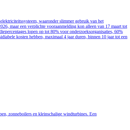
elektriciteitssysteem, waaronder slimmer gebruik van het
2026, maar een verplichte vooraanmelding kon alleen van 17 maart tot
sidiepercentages lopen op tot 80% voor onderzoeksorganisaties, 60%
diabele kosten hebben, maximaal 4 jaar duren, binnen 10 jaar tot een
pen, zonneboilers en kleinschalige windturbines. Een