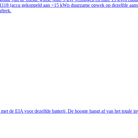
51118 (accu gekoppeld aan >15 kWp duurzame opwek op dezelfde aanslui
aftrek.
t de EIA voor dezelfde batterij. De hoogte hangt af van het totale inve