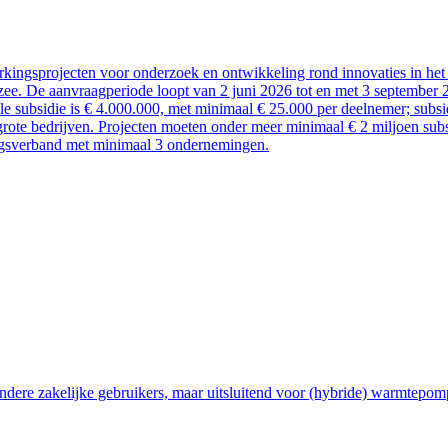
kingsprojecten voor onderzoek en ontwikkeling rond innovaties in het 
ee. De aanvraagperiode loopt van 2 juni 2026 tot en met 3 september 
ale subsidie is € 4.000.000, met minimaal € 25.000 per deelnemer; sub
rote bedrijven. Projecten moeten onder meer minimaal € 2 miljoen subsi
ngsverband met minimaal 3 ondernemingen.
ndere zakelijke gebruikers, maar uitsluitend voor (hybride) warmtepom