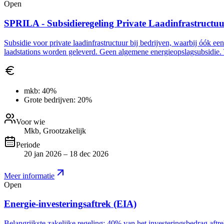
Open
SPRILA - Subsidieregeling Private Laadinfrastructu
Subsidie voor private laadinfrastructuur bij bedrijven, waarbij óók ee
laadstations worden geleverd. Geen algemene energieopslagsubsidie. 
mkb:
40%
Grote bedrijven:
20%
Voor wie
Mkb, Grootzakelijk
Periode
20 jan 2026 – 18 dec 2026
Meer informatie
Open
Energie-investeringsaftrek (EIA)
Belangrijkste zakelijke regeling: 40% van het investeringsbedrag aft