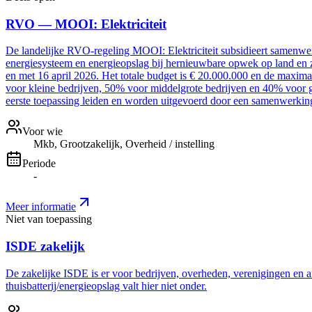
RVO — MOOI: Elektriciteit
De landelijke RVO-regeling MOOI: Elektriciteit subsidieert samenwer
energiesysteem en energieopslag bij hernieuwbare opwek op land en z
en met 16 april 2026. Het totale budget is € 20.000.000 en de maxim
voor kleine bedrijven, 50% voor middelgrote bedrijven en 40% voor g
eerste toepassing leiden en worden uitgevoerd door een samenwerki
Voor wie
Mkb, Grootzakelijk, Overheid / instelling
Periode
-
Meer informatie
Niet van toepassing
ISDE zakelijk
De zakelijke ISDE is er voor bedrijven, overheden, verenigingen en a
thuisbatterij/energieopslag valt hier niet onder.