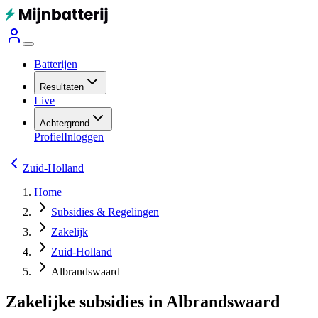
Batterijen
Resultaten
Live
Achtergrond
Profiel
Inloggen
Zuid-Holland
Home
Subsidies & Regelingen
Zakelijk
Zuid-Holland
Albrandswaard
Zakelijke subsidies in Albrandswaard