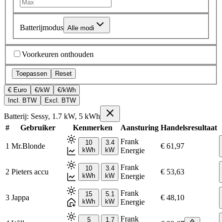
Batterijmodus
Alle modi
Voorkeuren onthouden
Toepassen
Reset
€ Euro
€/kW
€/kWh
Incl. BTW
Excl. BTW
Batterij: Sessy, 1.7 kW, 5 kWh
#
Gebruiker
Kenmerken
Aansturing
Handelsresultaat
Frank
10
3.4
1
Mr.Blonde
€ 61,97
kWh
kW
Energie
Frank
10
3.4
2
Pieters accu
€ 53,63
kWh
kW
Energie
Frank
15
5.1
3
Jappa
€ 48,10
kWh
kW
Energie
Frank
5
1.7