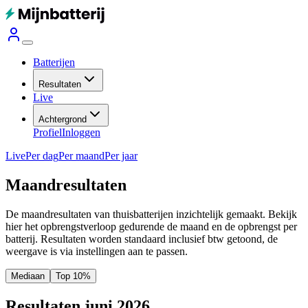
Batterijen
Resultaten
Live
Achtergrond
Profiel
Inloggen
Live
Per dag
Per maand
Per jaar
Maandresultaten
De maandresultaten van thuisbatterijen inzichtelijk gemaakt. Bekijk
hier het opbrengstverloop gedurende de maand en de opbrengst per
batterij.
Resultaten worden standaard inclusief btw getoond, de
weergave is via instellingen aan te passen.
Mediaan
Top 10%
Resultaten juni 2026