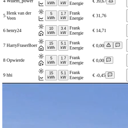
4
Willem_power
€ 39,67
kWh
kW
Energie
Henk van der
Frank
5
1.7
5
€ 31,76
Veen
kWh
kW
Energie
Frank
10
3.4
6
henry24
€ 14,71
kWh
kW
Energie
Frank
15
5.1
7
HarryFraserBoer
€ 0,00
kWh
kW
Energie
Frank
5
1.7
8
Opwierde
€ 0,00
kWh
kW
Energie
Frank
15
5.1
9
hhi
€ -0,45
kWh
kW
Energie