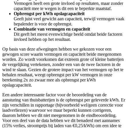
Vermogen heeft een grote invloed op resultaten, maar zonder
capaciteit mee te wegen is dit een te beperkte maatstaf.
Opbrengst per kWh opslagcapaciteit
Geeft juist veel gewicht aan capaciteit, terwijl vermogen vaak
bepalender is voor de opbrengst.
Combinatie van vermogen en capaciteit
Dit geeft het meest evenwichtige beeld omdat beide factoren
invloed hebben op het resultaat.
Op basis van deze afwegingen hebben we gekozen voor een
gewogen score waarin vermogen en capaciteit beide meegenomen
worden. Zo wordt voorkomen dat extreem grote of kleine batterijen
de vergelijking vertekenen, zonder een van de twee factoren in de
wind te slaan. Gezien de grotere impact van het vermogen op het te
behalen resultaat, weegt opbrengst per kW vermogen in onze
berekening 2x zo zwaar mee als opbrengst per kWh
opslagcapaciteit.
Een andere interessante factor voor de beoordeling van de
aansturing van thuisbatterijen is de opbrengst per geleverde kWh. Er
zijn verschillen in rapportage (bijvoorbeeld wel/geen correctie voor
laadverliezen) waarvoor we maar beperkt kunnen corrigeren,
daarom hebben we dit niet meegenomen in de eindbeoordeling.
Voor een deel van de data hebben we dit benaderd met aannames
(15% verlies, stroomprijs bij laden van €0,25/kWh) om een idee te