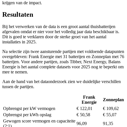
krijgen van de impact.
Resultaten
Bij het verwerken van de data is een groot aantal thuisbatterijen
afgevalen omdat er nier voor het volledig jaar data beschikbaar is.
Dit is goed te verklaren door de sterke groei van het aantal
installaties in 2025.
Na selectie zijn twee aansturende partijen met voldoende datapunten
overgebleven: Frank Energie met 31 batterijen en Zonneplan met 76
batterijen. Voor andere partijen, zoals Tibber, Next Energy, Balans
Energie is het aantal complete datasets voor 2025 nog te beperkt om
mee te nemen.
Aan de hand van het dataonderzoek zien we duidelijke verschillen
tussen de partijen.
Frank
Zonneplan
Energie
Opbrengst per kW vermogen
€ 122,01
€ 109,62
Opbrengst per kWh opslag
€ 50,58
€ 55,07
Gewogen score vermogen en capaciteite
96,09
91,35
(2:1)