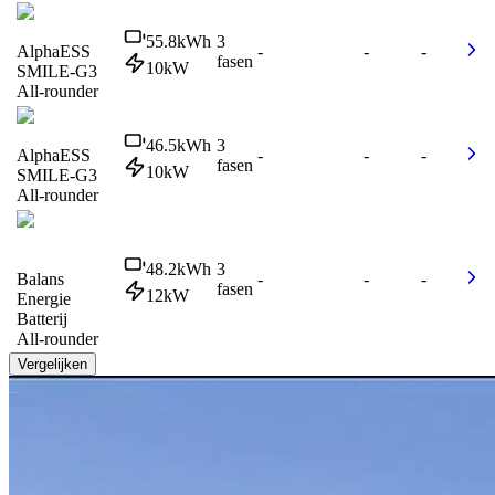
55.8
kWh
3
AlphaESS
-
-
-
fasen
10
kW
SMILE-G3
All-rounder
46.5
kWh
3
AlphaESS
-
-
-
fasen
10
kW
SMILE-G3
All-rounder
48.2
kWh
3
Balans
-
-
-
fasen
12
kW
Energie
Batterij
All-rounder
Vergelijken