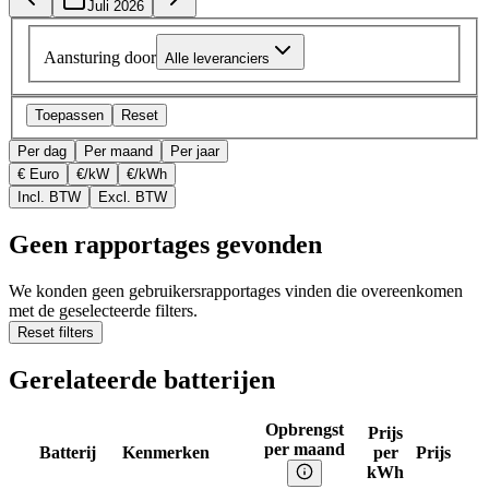
Juli 2026
Aansturing door
Alle leveranciers
Toepassen
Reset
Per dag
Per maand
Per jaar
€ Euro
€/kW
€/kWh
Incl. BTW
Excl. BTW
Geen rapportages gevonden
We konden geen gebruikersrapportages vinden die overeenkomen
met de geselecteerde filters.
Reset filters
Gerelateerde batterijen
Opbrengst
Prijs
per maand
Batterij
Kenmerken
per
Prijs
kWh