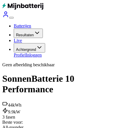
Batterijen
Resultaten
Live
Achtergrond
Profiel
Inloggen
Geen afbeelding beschikbaar
SonnenBatterie 10
Performance
44
kWh
9.9
kW
3 fasen
Beste voor:
All-rounder