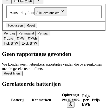
Juli 2026
Aansturing door
Alle leveranciers
Toepassen
Reset
Per dag
Per maand
Per jaar
€ Euro
€/kW
€/kWh
Incl. BTW
Excl. BTW
Geen rapportages gevonden
We konden geen gebruikersrapportages vinden die overeenkomen
met de geselecteerde filters.
Reset filters
Gerelateerde batterijen
Opbrengst
Prijs
per maand
Batterij
Kenmerken
per
Prijs
kWh