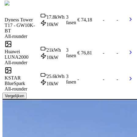
17.8
kWh
3
Dyness Tower
€ 74,18
-
-
fasen
10
kW
T17 - GW10K-
BT
All-rounder
21
kWh
3
Huawei
€ 76,81
-
-
fasen
LUNA2000
10
kW
All-rounder
25.6
kWh
3
KSTAR
-
-
-
fasen
BlueSpark
10
kW
All-rounder
Vergelijken