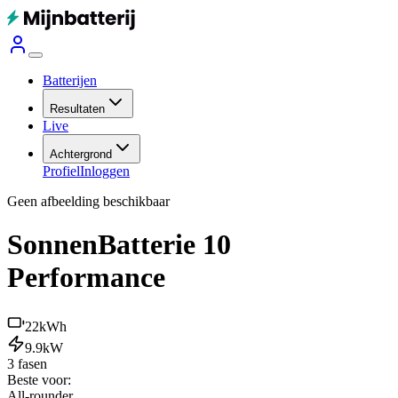
Batterijen
Resultaten
Live
Achtergrond
Profiel
Inloggen
Geen afbeelding beschikbaar
SonnenBatterie 10
Performance
22
kWh
9.9
kW
3 fasen
Beste voor:
All-rounder