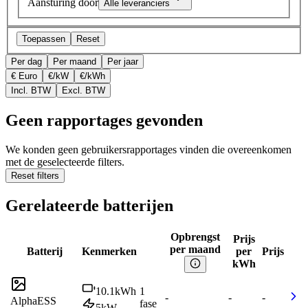
Aansturing door
Alle leveranciers
Toepassen
Reset
Per dag
Per maand
Per jaar
€ Euro
€/kW
€/kWh
Incl. BTW
Excl. BTW
Geen rapportages gevonden
We konden geen gebruikersrapportages vinden die overeenkomen
met de geselecteerde filters.
Reset filters
Gerelateerde batterijen
Opbrengst
Prijs
per maand
Batterij
Kenmerken
per
Prijs
kWh
10.1
kWh
1
-
-
-
AlphaESS
fase
5
kW