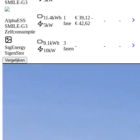
SMILE-G3
11.4
kWh
1
€ 39,12
-
AlphaESS
-
-
fase
€ 42,62
5
kW
SMILE-G3
Zelfconsumptie
8.1
kWh
3
-
-
-
SigEnergy
fasen
10
kW
SigenStor
Vergelijken