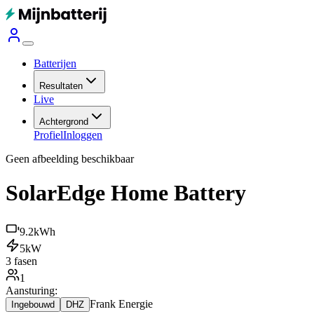
Batterijen
Resultaten
Live
Achtergrond
Profiel
Inloggen
Geen afbeelding beschikbaar
SolarEdge Home Battery
9.2
kWh
5
kW
3 fasen
1
Aansturing:
Frank Energie
Ingebouwd
DHZ