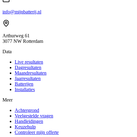
info@mijnbatterij.nl
Arthurweg 61
3077 NW Rotterdam
Data
Live resultaten
Dagresultaten
Maandresultaten
Jaarresultaten
Batterijen
Installaties
Meer
Achtergrond
Veelgestelde vragen
Handleidingen
Keuzehulp
Controleer mijn offerte