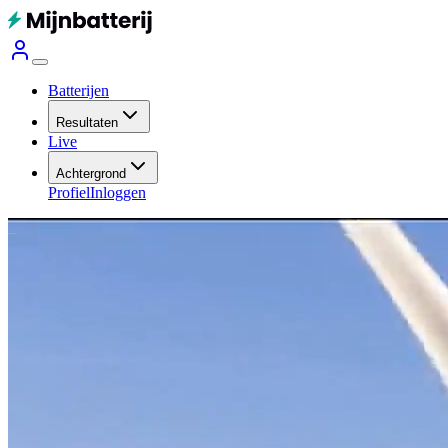
Batterijen
Resultaten
Live
Achtergrond
Profiel
Inloggen