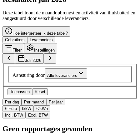
Deze tabel toont de maandopbrengst en activiteit van thuisbatterijen
aangestuurd door verschillende leveranciers.
Hoe interpreteer ik deze tabel?
Gebruikers
Leveranciers
Filter
Instellingen
Juli 2026
Aansturing door
Alle leveranciers
Toepassen
Reset
Per dag
Per maand
Per jaar
€ Euro
€/kW
€/kWh
Incl. BTW
Excl. BTW
Geen rapportages gevonden