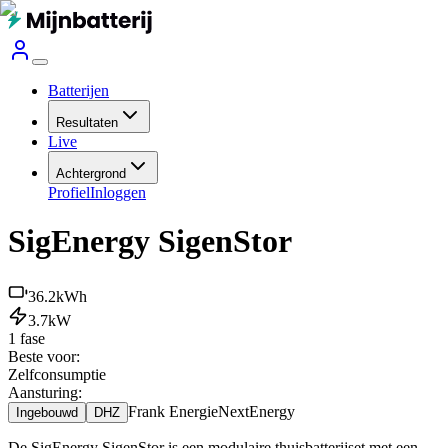
Batterijen
Resultaten
Live
Achtergrond
Profiel
Inloggen
SigEnergy SigenStor
36.2
kWh
3.7
kW
1 fase
Beste voor:
Zelfconsumptie
Aansturing:
Frank Energie
NextEnergy
Ingebouwd
DHZ
De SigEnergy SigenStor is een modulaire thuisbatterijset met een