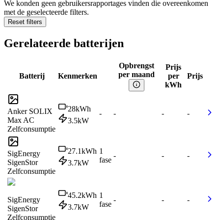
We konden geen gebruikersrapportages vinden die overeenkomen
met de geselecteerde filters.
Reset filters
Gerelateerde batterijen
Opbrengst
Prijs
per maand
Batterij
Kenmerken
per
Prijs
kWh
28
kWh
Anker SOLIX
-
-
-
-
Max AC
3.5
kW
Zelfconsumptie
27.1
kWh
1
SigEnergy
-
-
-
fase
SigenStor
3.7
kW
Zelfconsumptie
45.2
kWh
1
SigEnergy
-
-
-
fase
3.7
kW
SigenStor
Zelfconsumptie