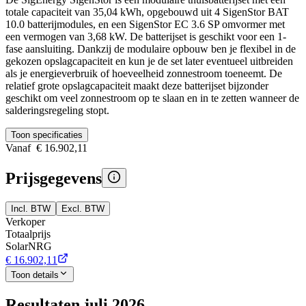
totale capaciteit van 35,04 kWh, opgebouwd uit 4 SigenStor BAT
10.0 batterijmodules, en een SigenStor EC 3.6 SP omvormer met
een vermogen van 3,68 kW. De batterijset is geschikt voor een 1-
fase aansluiting. Dankzij de modulaire opbouw ben je flexibel in de
gekozen opslagcapaciteit en kun je de set later eventueel uitbreiden
als je energieverbruik of hoeveelheid zonnestroom toeneemt. De
relatief grote opslagcapaciteit maakt deze batterijset bijzonder
geschikt om veel zonnestroom op te slaan en in te zetten wanneer de
salderingsregeling stopt.
Toon specificaties
Vanaf
€ 16.902,11
Prijsgegevens
Incl. BTW
Excl. BTW
Verkoper
Totaalprijs
SolarNRG
€ 16.902,11
Toon details
Resultaten juli 2026