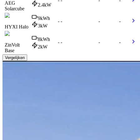
-
-
-
-
AEG
2.4
kW
Solarcube
9
kWh
-
-
-
-
3
kW
HYXI Halo
8
kWh
-
-
-
-
ZinVolt
2
kW
Base
Vergelijken