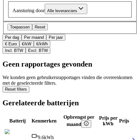
Aansturing door
Alle leveranciers
Toepassen
Reset
Per dag
Per maand
Per jaar
€ Euro
€/kW
€/kWh
Incl. BTW
Excl. BTW
Geen rapportages gevonden
We konden geen gebruikersrapportages vinden die overeenkomen
met de geselecteerde filters.
Reset filters
Gerelateerde batterijen
Opbrengst per
Prijs per
Batterij
Kenmerken
Prijs
kWh
maand
9.6
kWh