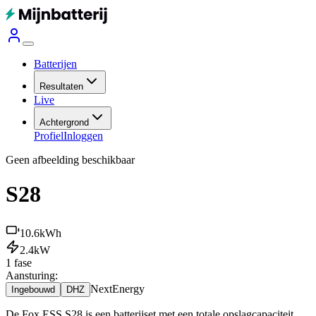
Batterijen
Resultaten
Live
Achtergrond
Profiel
Inloggen
Geen afbeelding beschikbaar
S28
10.6
kWh
2.4
kW
1 fase
Aansturing:
NextEnergy
Ingebouwd
DHZ
De Fox ESS S28 is een batterijset met een totale opslagcapaciteit