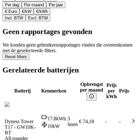
Per dag
Per maand
Per jaar
€ Euro
€/kW
€/kWh
Incl. BTW
Excl. BTW
Geen rapportages gevonden
We konden geen gebruikersrapportages vinden die overeenkomen
met de geselecteerde filters.
Reset filters
Gerelateerde batterijen
Opbrengst
Prijs
per maand
Batterij
Kenmerken
per
Prijs
kWh
17.8
kWh
3
Dyness Tower
€ 74,18
-
-
fasen
10
kW
T17 - GW10K-
BT
All-rounder