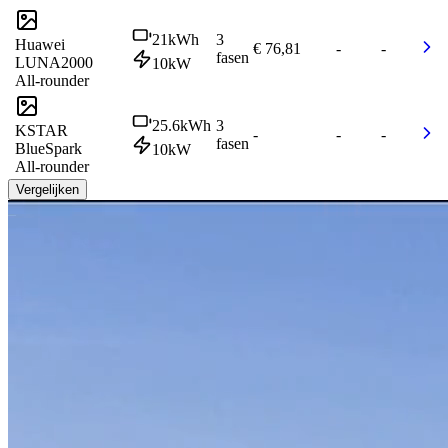
21
kWh
3
Huawei
€ 76,81
-
-
fasen
LUNA2000
10
kW
All-rounder
25.6
kWh
3
KSTAR
-
-
-
fasen
BlueSpark
10
kW
All-rounder
Vergelijken