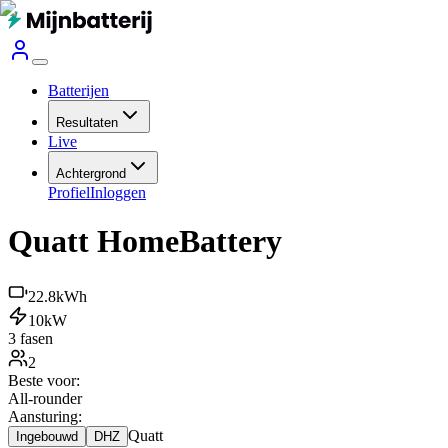
Batterijen
Resultaten
Live
Achtergrond
Profiel
Inloggen
Quatt HomeBattery
22.8
kWh
10
kW
3 fasen
2
Beste voor:
All-rounder
Aansturing:
Quatt
Ingebouwd
DHZ