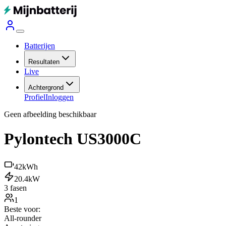
Batterijen
Resultaten
Live
Achtergrond
Profiel
Inloggen
Geen afbeelding beschikbaar
Pylontech US3000C
42
kWh
20.4
kW
3 fasen
1
Beste voor:
All-rounder