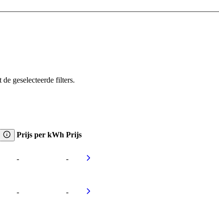
e geselecteerde filters.
Prijs per kWh
Prijs
-
-
-
-