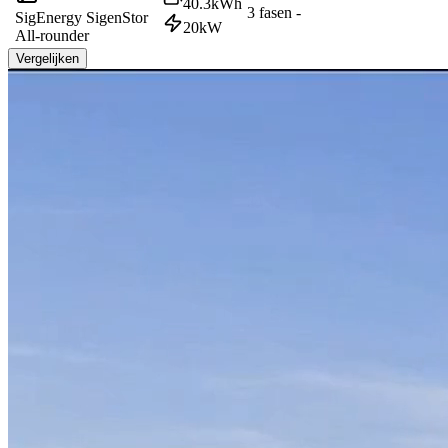
40.3
kWh
3 fasen
-
SigEnergy SigenStor
20
kW
All-rounder
Vergelijken