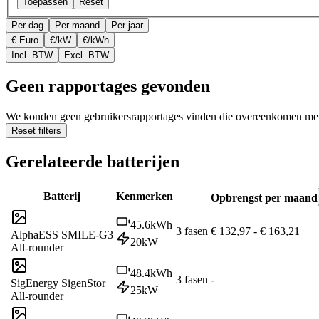
Toepassen
Reset
Per dag
Per maand
Per jaar
€ Euro
€/kW
€/kWh
Incl. BTW
Excl. BTW
Geen rapportages gevonden
We konden geen gebruikersrapportages vinden die overeenkomen met d
Reset filters
Gerelateerde batterijen
Batterij
Kenmerken
Opbrengst per maand
45.6
kWh
3 fasen
€ 132,97
-
€ 163,21
AlphaESS SMILE-G3
20
kW
All-rounder
48.4
kWh
3 fasen
-
SigEnergy SigenStor
25
kW
All-rounder