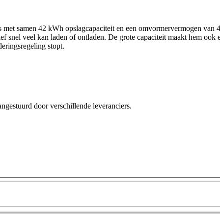
es met samen 42 kWh opslagcapaciteit en een omvormervermogen van 40 
atief snel veel kan laden of ontladen. De grote capaciteit maakt hem o
eringsregeling stopt.
angestuurd door verschillende leveranciers.