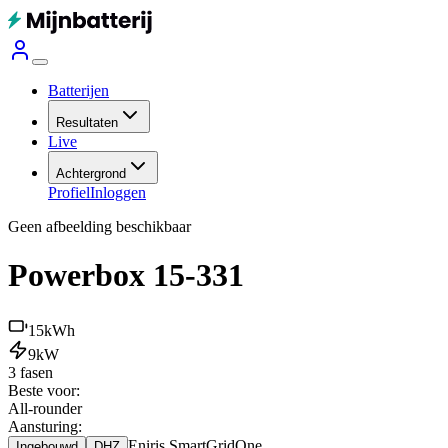
Batterijen
Resultaten
Live
Achtergrond
Profiel
Inloggen
Geen afbeelding beschikbaar
Powerbox 15-331
15
kWh
9
kW
3 fasen
Beste voor:
All-rounder
Aansturing:
Eniris SmartGridOne
Ingebouwd
DHZ