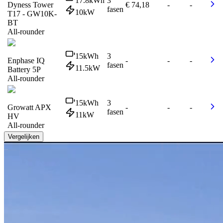
17.8
kWh
3
Dyness Tower
€ 74,18
-
-
fasen
10
kW
T17 - GW10K-
BT
All-rounder
15
kWh
3
Enphase IQ
-
-
-
fasen
11.5
kW
Battery 5P
All-rounder
15
kWh
3
Growatt APX
-
-
-
fasen
11
kW
HV
All-rounder
Vergelijken