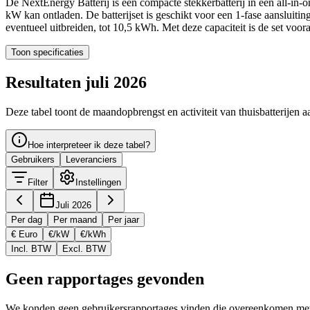
De NextEnergy Batterij is een compacte stekkerbatterij in een all-in
kW kan ontladen. De batterijset is geschikt voor een 1-fase aansluitin
eventueel uitbreiden, tot 10,5 kWh. Met deze capaciteit is de set voo
Toon specificaties
Resultaten juli 2026
Deze tabel toont de maandopbrengst en activiteit van thuisbatterijen a
Hoe interpreteer ik deze tabel?
Gebruikers
Leveranciers
Filter
Instellingen
Juli 2026
Per dag
Per maand
Per jaar
€ Euro
€/kW
€/kWh
Incl. BTW
Excl. BTW
Geen rapportages gevonden
We konden geen gebruikersrapportages vinden die overeenkomen met d