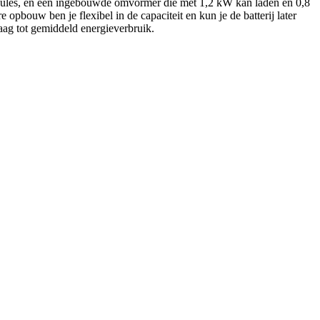
jmodules, en een ingebouwde omvormer die met 1,2 kW kan laden en 0,8
opbouw ben je flexibel in de capaciteit en kun je de batterij later
laag tot gemiddeld energieverbruik.