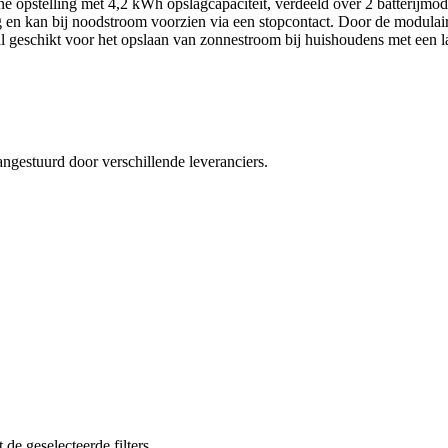
-one opstelling met 4,2 kWh opslagcapaciteit, verdeeld over 2 batteri
g en kan bij noodstroom voorzien via een stopcontact. Door de modulaire 
ral geschikt voor het opslaan van zonnestroom bij huishoudens met een 
angestuurd door verschillende leveranciers.
e geselecteerde filters.