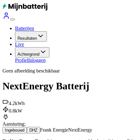
Batterijen
Resultaten
Live
Achtergrond
Profiel
Inloggen
Geen afbeelding beschikbaar
NextEnergy Batterij
4.2
kWh
0.8
kW
Aansturing:
Frank Energie
NextEnergy
Ingebouwd
DHZ