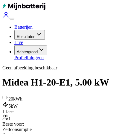
Batterijen
Resultaten
Live
Achtergrond
Profiel
Inloggen
Geen afbeelding beschikbaar
Midea H1-20-E1, 5.00 kW
20
kWh
5
kW
1 fase
1
Beste voor:
Zelfconsumptie