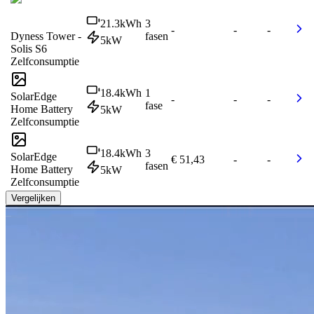
21.3
kWh
3
-
-
-
Dyness Tower -
fasen
5
kW
Solis S6
Zelfconsumptie
18.4
kWh
1
SolarEdge
-
-
-
fase
Home Battery
5
kW
Zelfconsumptie
18.4
kWh
3
SolarEdge
€ 51,43
-
-
fasen
Home Battery
5
kW
Zelfconsumptie
Vergelijken