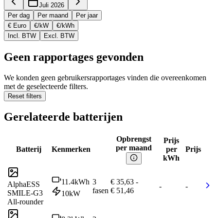
Juli 2026
Per dag
Per maand
Per jaar
€ Euro
€/kW
€/kWh
Incl. BTW
Excl. BTW
Geen rapportages gevonden
We konden geen gebruikersrapportages vinden die overeenkomen
met de geselecteerde filters.
Reset filters
Gerelateerde batterijen
Opbrengst
Prijs
per maand
Batterij
Kenmerken
per
Prijs
kWh
11.4
kWh
3
€ 35,63
-
AlphaESS
-
-
fasen
€ 51,46
SMILE-G3
10
kW
All-rounder