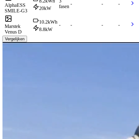
8.2
kWh
3
-
-
-
AlphaESS
fasen
20
kW
SMILE-G3
10.2
kWh
-
-
-
-
Marstek
8.8
kW
Venus D
Vergelijken