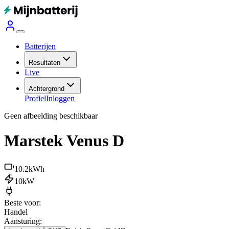
Batterijen
Resultaten
Live
Achtergrond
Profiel
Inloggen
Geen afbeelding beschikbaar
Marstek Venus D
10.2
kWh
10
kW
Beste voor:
Handel
Aansturing: