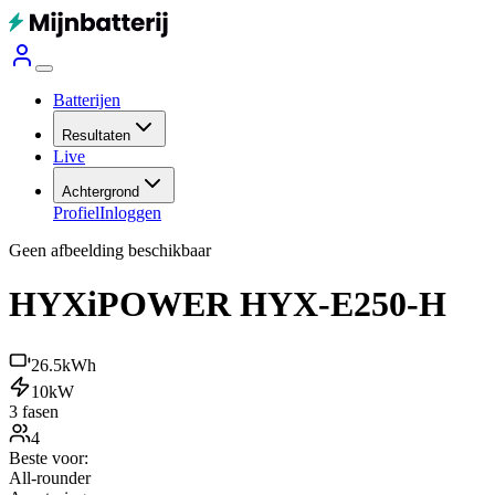
Batterijen
Resultaten
Live
Achtergrond
Profiel
Inloggen
Geen afbeelding beschikbaar
HYXiPOWER HYX-E250-H
26.5
kWh
10
kW
3 fasen
4
Beste voor:
All-rounder