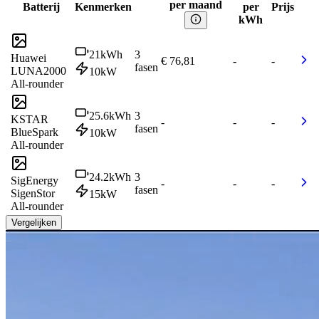
per maand
Batterij
Kenmerken
per
Prijs
kWh
21
kWh
3
Huawei
€ 76,81
-
-
fasen
LUNA2000
10
kW
All-rounder
25.6
kWh
3
KSTAR
-
-
-
fasen
BlueSpark
10
kW
All-rounder
24.2
kWh
3
SigEnergy
-
-
-
fasen
SigenStor
15
kW
All-rounder
Vergelijken