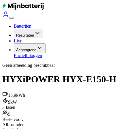
Batterijen
Resultaten
Live
Achtergrond
Profiel
Inloggen
Geen afbeelding beschikbaar
HYXiPOWER HYX-E150-H
15.9
kWh
9
kW
3 fasen
5
Beste voor:
All-rounder