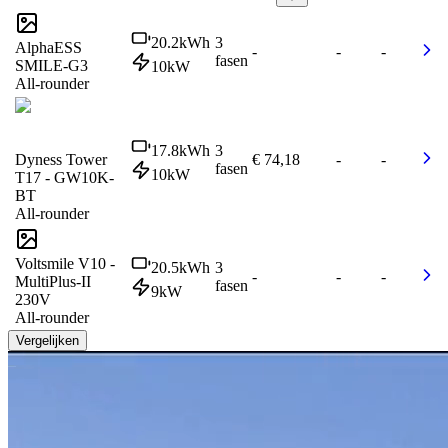
20.2
kWh
3
AlphaESS
-
-
-
fasen
SMILE-G3
10
kW
All-rounder
17.8
kWh
3
Dyness Tower
€ 74,18
-
-
fasen
10
kW
T17 - GW10K-
BT
All-rounder
Voltsmile V10 -
20.5
kWh
3
-
-
-
MultiPlus-II
fasen
9
kW
230V
All-rounder
Vergelijken