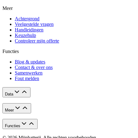
Meer
Achtergrond
Veelgestelde vragen
Handleidingen
Keuzehulp
Controleer mijn offerte
Functies
Blog & updates
Contact & over ons
Samenwerken
Fout melden
Data
Meer
Functies
© 2026 Mijnbatterij. Alle rechten voorbehouden.