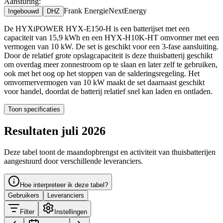
Aansturing:
Frank Energie
NextEnergy
Ingebouwd
DHZ
De HYXiPOWER HYX-E150-H is een batterijset met een
capaciteit van 15,9 kWh en een HYX-H10K-HT omvormer met een
vermogen van 10 kW. De set is geschikt voor een 3-fase aansluiting.
Door de relatief grote opslagcapaciteit is deze thuisbatterij geschikt
om overdag meer zonnestroom op te slaan en later zelf te gebruiken,
ook met het oog op het stoppen van de salderingsregeling. Het
omvormervermogen van 10 kW maakt de set daarnaast geschikt
voor handel, doordat de batterij relatief snel kan laden en ontladen.
Toon specificaties
Resultaten juli 2026
Deze tabel toont de maandopbrengst en activiteit van thuisbatterijen
aangestuurd door verschillende leveranciers.
Hoe interpreteer ik deze tabel?
Gebruikers
Leveranciers
Filter
Instellingen