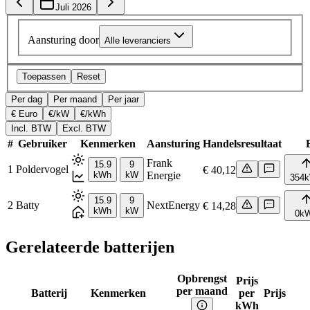
Juli 2026
Aansturing door
Alle leveranciers
Toepassen
Reset
Per dag
Per maand
Per jaar
€ Euro
€/kW
€/kWh
Incl. BTW
Excl. BTW
#
Gebruiker
Kenmerken
Aansturing
Handelsresultaat
B
Frank
15.9
9
1
Poldervogel
€ 40,12
kWh
kW
Energie
354
15.9
9
2
Batty
NextEnergy
€ 14,28
kWh
kW
0
k
Gerelateerde batterijen
Opbrengst
Prijs
per maand
Batterij
Kenmerken
per
Prijs
kWh