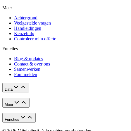
Meer
Achtergrond
Veelgestelde vragen
Handleidingen
Keuzehulp
Controleer mijn offerte
Functies
Blog & updates
Contact & over ons
Samenwerken
Fout melden
Data
Meer
Functies
© 2026 Mijnbatterij. Alle rechten voorbehouden.