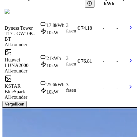
kWh
17.8
kWh
3
Dyness Tower
€ 74,18
-
-
fasen
10
kW
T17 - GW10K-
BT
All-rounder
21
kWh
3
Huawei
€ 76,81
-
-
fasen
LUNA2000
10
kW
All-rounder
25.6
kWh
3
KSTAR
-
-
-
fasen
BlueSpark
10
kW
All-rounder
Vergelijken