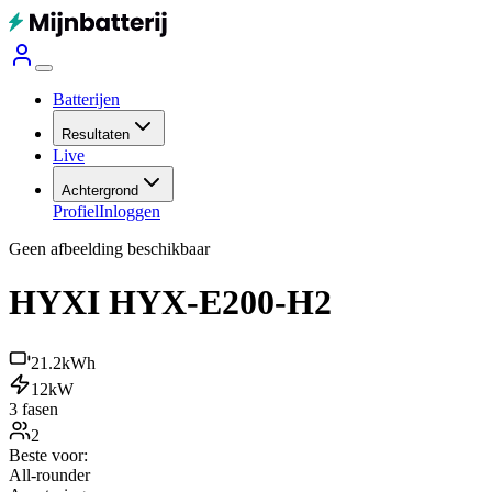
Batterijen
Resultaten
Live
Achtergrond
Profiel
Inloggen
Geen afbeelding beschikbaar
HYXI HYX-E200-H2
21.2
kWh
12
kW
3 fasen
2
Beste voor:
All-rounder