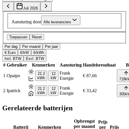
Juli 2026
Aansturing door
Alle leveranciers
Toepassen
Reset
Per dag
Per maand
Per jaar
€ Euro
€/kW
€/kWh
Incl. BTW
Excl. BTW
#
Gebruiker
Kenmerken
Aansturing
Handelsresultaat
B
Frank
21.2
12
1
Opaipo
€ 87,66
kWh
kW
Energie
718
k
Frank
21.2
12
2
Ipatrick
€ 33,42
kWh
kW
Energie
305
k
Gerelateerde batterijen
Opbrengst
Prijs
per maand
Batterij
Kenmerken
per
Prijs