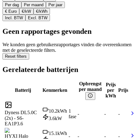
Per dag
Per maand
Per jaar
€ Euro
€/kW
€/kWh
Incl. BTW
Excl. BTW
Geen rapportages gevonden
We konden geen gebruikersrapportages vinden die overeenkomen
met de geselecteerde filters.
Reset filters
Gerelateerde batterijen
Opbrengst
Prijs
per maand
Batterij
Kenmerken
per
Prijs
kWh
10.2
kWh
1
Dyness DL5.0C
-
-
-
fase
(2x) - S6-
3.6
kW
EA1P3.6
15.1
kWh
HYXI Halo
-
-
-
-