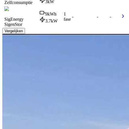
3
kW
Zelfconsumptie
9
kWh
1
-
-
-
SigEnergy
fase
3.7
kW
SigenStor
Vergelijken