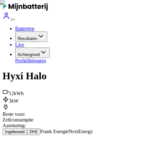
Batterijen
Resultaten
Live
Achtergrond
Profiel
Inloggen
Hyxi Halo
12
kWh
3
kW
Beste voor:
Zelfconsumptie
Aansturing:
Frank Energie
NextEnergy
Ingebouwd
DHZ