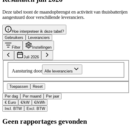
Deze tabel toont de maandopbrengst en activiteit van thuisbatterijen
aangestuurd door verschillende leveranciers.
Hoe interpreteer ik deze tabel?
Gebruikers
Leveranciers
Filter
Instellingen
Juli 2026
Aansturing door
Alle leveranciers
Toepassen
Reset
Per dag
Per maand
Per jaar
€ Euro
€/kW
€/kWh
Incl. BTW
Excl. BTW
Geen rapportages gevonden