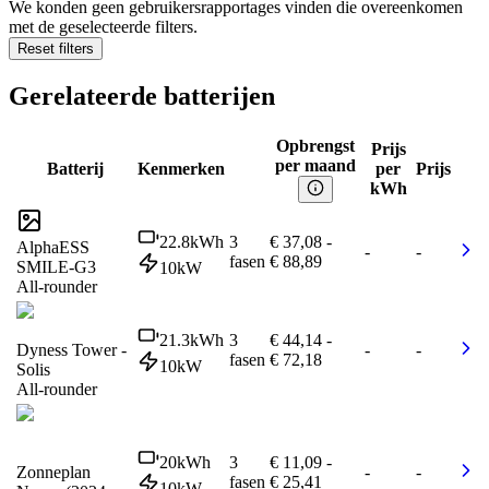
We konden geen gebruikersrapportages vinden die overeenkomen
met de geselecteerde filters.
Reset filters
Gerelateerde batterijen
Opbrengst
Prijs
per maand
Batterij
Kenmerken
per
Prijs
kWh
22.8
kWh
3
€ 37,08
-
AlphaESS
-
-
fasen
€ 88,89
SMILE-G3
10
kW
All-rounder
21.3
kWh
3
€ 44,14
-
Dyness Tower -
-
-
fasen
€ 72,18
10
kW
Solis
All-rounder
20
kWh
3
€ 11,09
-
Zonneplan
-
-
fasen
€ 25,41
10
kW