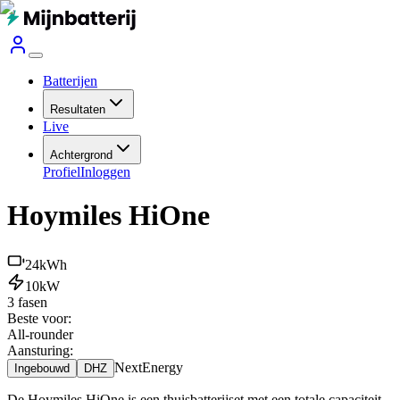
Batterijen
Resultaten
Live
Achtergrond
Profiel
Inloggen
Hoymiles HiOne
24
kWh
10
kW
3 fasen
Beste voor:
All-rounder
Aansturing:
NextEnergy
Ingebouwd
DHZ
De Hoymiles HiOne is een thuisbatterijset met een totale capaciteit