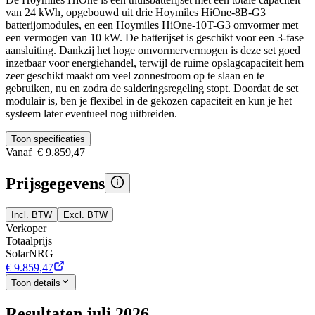
van 24 kWh, opgebouwd uit drie Hoymiles HiOne-8B-G3
batterijomodules, en een Hoymiles HiOne-10T-G3 omvormer met
een vermogen van 10 kW. De batterijset is geschikt voor een 3-fase
aansluiting. Dankzij het hoge omvormervermogen is deze set goed
inzetbaar voor energiehandel, terwijl de ruime opslagcapaciteit hem
zeer geschikt maakt om veel zonnestroom op te slaan en te
gebruiken, nu en zodra de salderingsregeling stopt. Doordat de set
modulair is, ben je flexibel in de gekozen capaciteit en kun je het
systeem later eventueel nog uitbreiden.
Toon specificaties
Vanaf
€ 9.859,47
Prijsgegevens
Incl. BTW
Excl. BTW
Verkoper
Totaalprijs
SolarNRG
€ 9.859,47
Toon details
Resultaten juli 2026