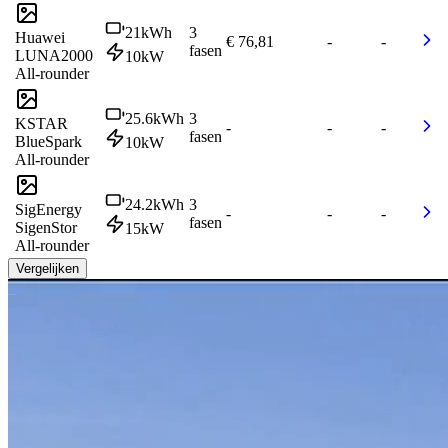
21
kWh
3
Huawei
€ 76,81
-
-
fasen
LUNA2000
10
kW
All-rounder
25.6
kWh
3
KSTAR
-
-
-
fasen
BlueSpark
10
kW
All-rounder
24.2
kWh
3
SigEnergy
-
-
-
fasen
SigenStor
15
kW
All-rounder
Vergelijken