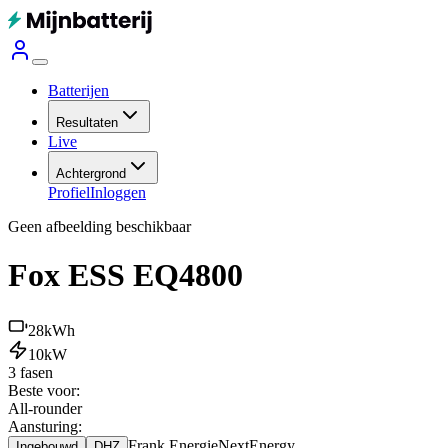
Batterijen
Resultaten
Live
Achtergrond
Profiel
Inloggen
Geen afbeelding beschikbaar
Fox ESS EQ4800
28
kWh
10
kW
3 fasen
Beste voor:
All-rounder
Aansturing:
Frank Energie
NextEnergy
Ingebouwd
DHZ