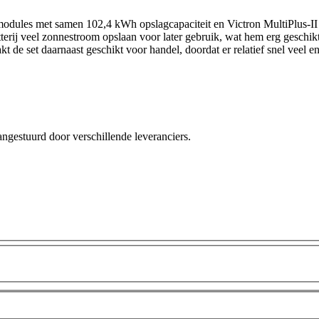
modules met samen 102,4 kWh opslagcapaciteit en Victron MultiPlus-II
batterij veel zonnestroom opslaan voor later gebruik, wat hem erg gesc
de set daarnaast geschikt voor handel, doordat er relatief snel veel e
angestuurd door verschillende leveranciers.