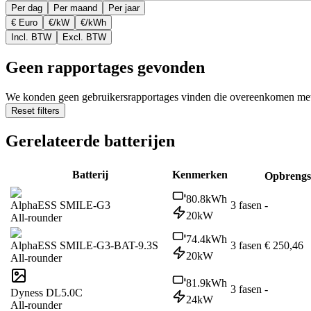
Per dag
Per maand
Per jaar
€ Euro
€/kW
€/kWh
Incl. BTW
Excl. BTW
Geen rapportages gevonden
We konden geen gebruikersrapportages vinden die overeenkomen met d
Reset filters
Gerelateerde batterijen
Batterij
Kenmerken
Opbrengs
80.8
kWh
AlphaESS SMILE-G3
3 fasen
-
20
kW
All-rounder
74.4
kWh
AlphaESS SMILE-G3-BAT-9.3S
3 fasen
€ 250,46
20
kW
All-rounder
81.9
kWh
3 fasen
-
Dyness DL5.0C
24
kW
All-rounder