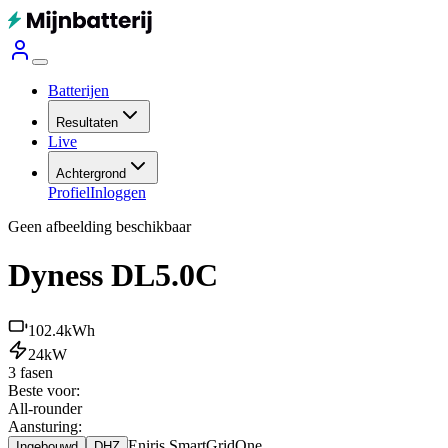
Batterijen
Resultaten
Live
Achtergrond
Profiel
Inloggen
Geen afbeelding beschikbaar
Dyness DL5.0C
102.4
kWh
24
kW
3 fasen
Beste voor:
All-rounder
Aansturing:
Eniris SmartGridOne
Ingebouwd
DHZ