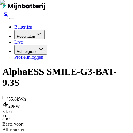
Batterijen
Resultaten
Live
Achtergrond
Profiel
Inloggen
AlphaESS SMILE-G3-BAT-
9.3S
55.8
kWh
20
kW
3 fasen
2
Beste voor:
All-rounder