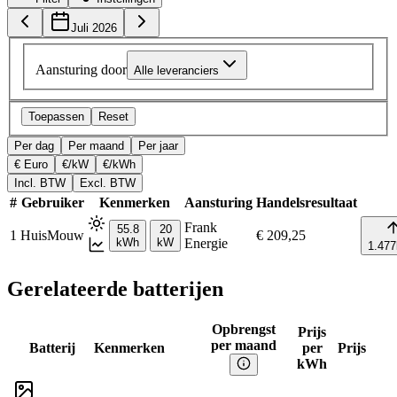
Juli 2026
Aansturing door
Alle leveranciers
Toepassen
Reset
Per dag
Per maand
Per jaar
€ Euro
€/kW
€/kWh
Incl. BTW
Excl. BTW
#
Gebruiker
Kenmerken
Aansturing
Handelsresultaat
Frank
55.8
20
1
HuisMouw
€ 209,25
kWh
kW
Energie
1.477
Gerelateerde batterijen
Opbrengst
Prijs
per maand
Batterij
Kenmerken
per
Prijs
kWh