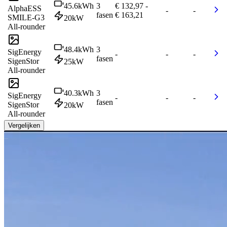
45.6
kWh
3
€ 132,97
-
AlphaESS
-
-
fasen
€ 163,21
SMILE-G3
20
kW
All-rounder
48.4
kWh
3
SigEnergy
-
-
-
fasen
SigenStor
25
kW
All-rounder
40.3
kWh
3
SigEnergy
-
-
-
fasen
SigenStor
20
kW
All-rounder
Vergelijken