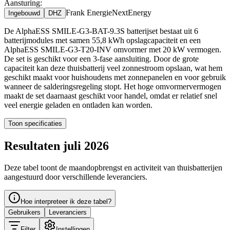
Aansturing:
Frank Energie
NextEnergy
Ingebouwd
DHZ
De AlphaESS SMILE-G3-BAT-9.3S batterijset bestaat uit 6
batterijmodules met samen 55,8 kWh opslagcapaciteit en een
AlphaESS SMILE-G3-T20-INV omvormer met 20 kW vermogen.
De set is geschikt voor een 3-fase aansluiting. Door de grote
capaciteit kan deze thuisbatterij veel zonnestroom opslaan, wat hem
geschikt maakt voor huishoudens met zonnepanelen en voor gebruik
wanneer de salderingsregeling stopt. Het hoge omvormervermogen
maakt de set daarnaast geschikt voor handel, omdat er relatief snel
veel energie geladen en ontladen kan worden.
Toon specificaties
Resultaten juli 2026
Deze tabel toont de maandopbrengst en activiteit van thuisbatterijen
aangestuurd door verschillende leveranciers.
Hoe interpreteer ik deze tabel?
Gebruikers
Leveranciers
Filter
Instellingen