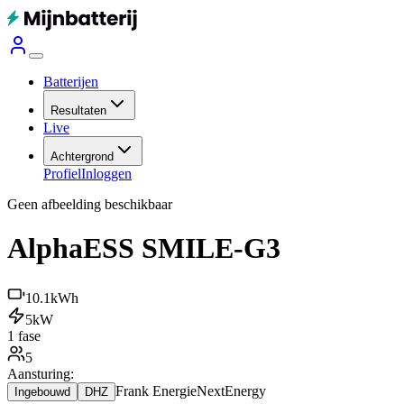
Batterijen
Resultaten
Live
Achtergrond
Profiel
Inloggen
Geen afbeelding beschikbaar
AlphaESS SMILE-G3
10.1
kWh
5
kW
1 fase
5
Aansturing:
Frank Energie
NextEnergy
Ingebouwd
DHZ