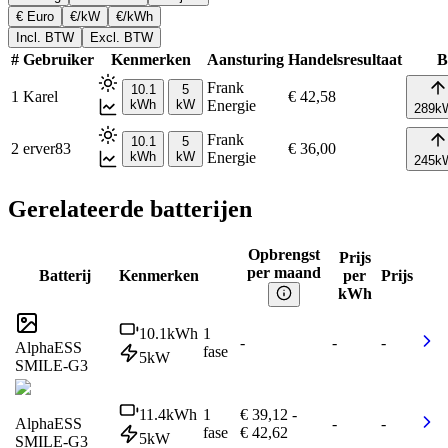
€ Euro
€/kW
€/kWh
Incl. BTW
Excl. BTW
#
Gebruiker
Kenmerken
Aansturing
Handelsresultaat
B
Frank
10.1
5
1
Karel
€ 42,58
kWh
kW
Energie
289
k
Frank
10.1
5
2
erver83
€ 36,00
kWh
kW
Energie
245
k
Gerelateerde batterijen
Opbrengst
Prijs
per maand
Batterij
Kenmerken
per
Prijs
kWh
10.1
kWh
1
-
-
-
AlphaESS
fase
5
kW
SMILE-G3
11.4
kWh
1
€ 39,12
-
AlphaESS
-
-
fase
€ 42,62
5
kW
SMILE-G3