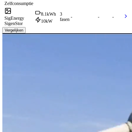
Zelfconsumptie
8.1
kWh
3
-
-
-
SigEnergy
fasen
10
kW
SigenStor
Vergelijken