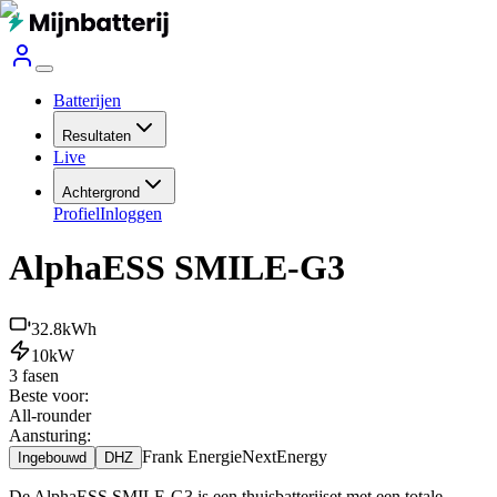
Batterijen
Resultaten
Live
Achtergrond
Profiel
Inloggen
AlphaESS SMILE-G3
32.8
kWh
10
kW
3 fasen
Beste voor:
All-rounder
Aansturing:
Frank Energie
NextEnergy
Ingebouwd
DHZ
De AlphaESS SMILE-G3 is een thuisbatterijset met een totale