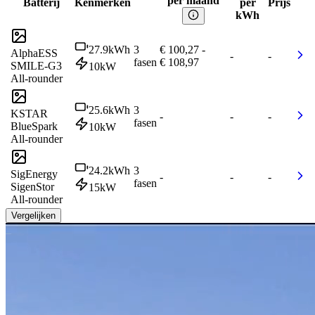
per maand
Batterij
Kenmerken
per
Prijs
kWh
27.9
kWh
3
€ 100,27
-
AlphaESS
-
-
fasen
€ 108,97
SMILE-G3
10
kW
All-rounder
25.6
kWh
3
KSTAR
-
-
-
fasen
BlueSpark
10
kW
All-rounder
24.2
kWh
3
SigEnergy
-
-
-
fasen
SigenStor
15
kW
All-rounder
Vergelijken