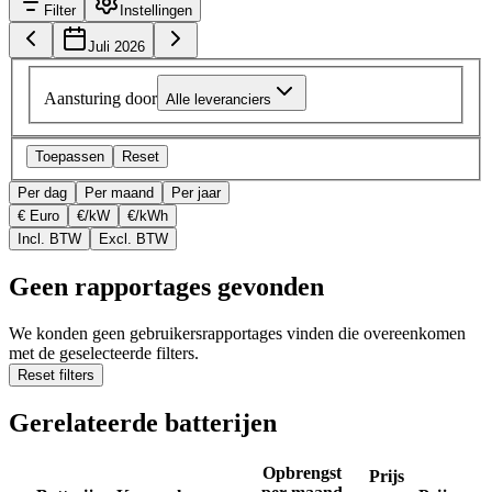
Filter
Instellingen
Juli 2026
Aansturing door
Alle leveranciers
Toepassen
Reset
Per dag
Per maand
Per jaar
€ Euro
€/kW
€/kWh
Incl. BTW
Excl. BTW
Geen rapportages gevonden
We konden geen gebruikersrapportages vinden die overeenkomen
met de geselecteerde filters.
Reset filters
Gerelateerde batterijen
Opbrengst
Prijs