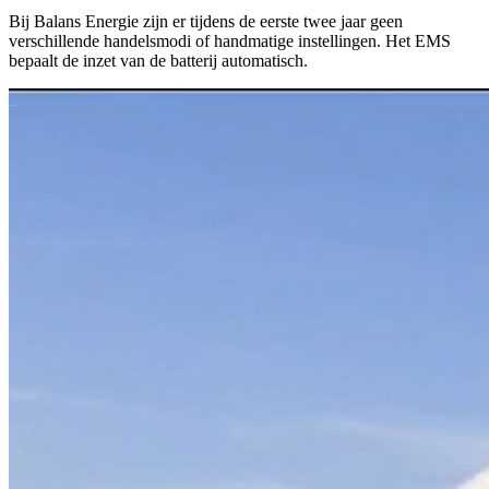
Bij Balans Energie zijn er tijdens de eerste twee jaar geen
verschillende handelsmodi of handmatige instellingen. Het EMS
bepaalt de inzet van de batterij automatisch.