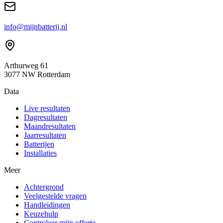
info@mijnbatterij.nl
Arthurweg 61
3077 NW Rotterdam
Data
Live resultaten
Dagresultaten
Maandresultaten
Jaarresultaten
Batterijen
Installaties
Meer
Achtergrond
Veelgestelde vragen
Handleidingen
Keuzehulp
Controleer mijn offerte