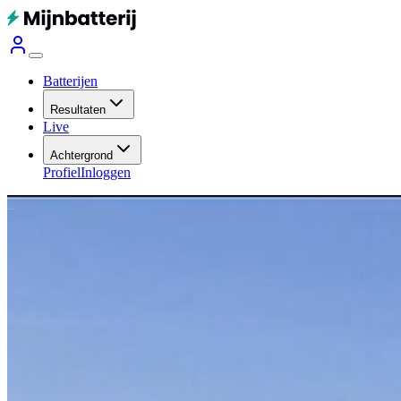
Batterijen
Resultaten
Live
Achtergrond
Profiel
Inloggen