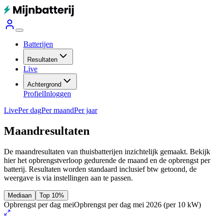
Batterijen
Resultaten
Live
Achtergrond
Profiel
Inloggen
Live
Per dag
Per maand
Per jaar
Maandresultaten
De maandresultaten van thuisbatterijen inzichtelijk gemaakt. Bekijk
hier het opbrengstverloop gedurende de maand en de opbrengst per
batterij.
Resultaten worden standaard inclusief btw getoond, de
weergave is via instellingen aan te passen.
Mediaan
Top 10%
Opbrengst per dag mei
Opbrengst per dag mei 2026
(per 10 kW)