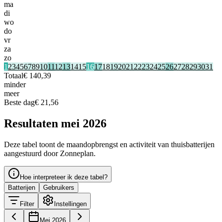
ma
di
wo
do
vr
za
zo
1
2
3
4
5
6
7
8
9
10
11
12
13
14
15
16
17
18
19
20
21
22
23
24
25
26
27
28
29
30
31
Totaal
€ 140,39
minder
meer
Beste dag
€ 21,56
Resultaten mei 2026
Deze tabel toont de maandopbrengst en activiteit van thuisbatterijen
aangestuurd door Zonneplan.
Hoe interpreteer ik deze tabel?
Batterijen
Gebruikers
Filter
Instellingen
Mei 2026