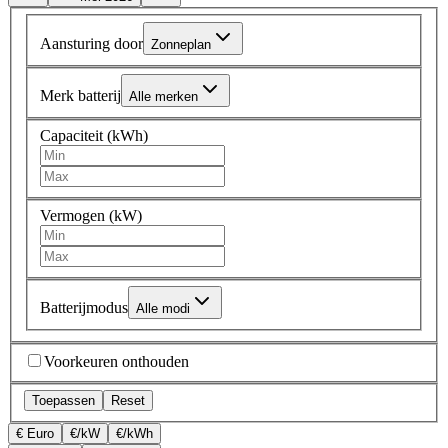
Aansturing door
Zonneplan
Merk batterij
Alle merken
Capaciteit (kWh)
Vermogen (kW)
Batterijmodus
Alle modi
Voorkeuren onthouden
Toepassen
Reset
€ Euro
€/kW
€/kWh