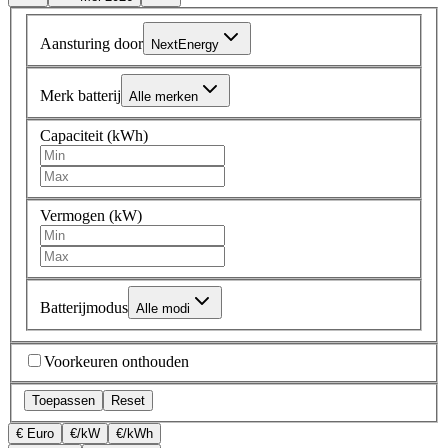
Aansturing door
NextEnergy
Merk batterij
Alle merken
Capaciteit (kWh)
Vermogen (kW)
Batterijmodus
Alle modi
Voorkeuren onthouden
Toepassen
Reset
€ Euro
€/kW
€/kWh