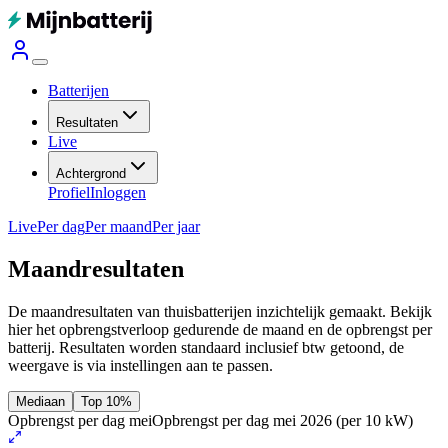
Batterijen
Resultaten
Live
Achtergrond
Profiel
Inloggen
Live
Per dag
Per maand
Per jaar
Maandresultaten
De maandresultaten van thuisbatterijen inzichtelijk gemaakt. Bekijk
hier het opbrengstverloop gedurende de maand en de opbrengst per
batterij.
Resultaten worden standaard inclusief btw getoond, de
weergave is via instellingen aan te passen.
Mediaan
Top 10%
Opbrengst per dag mei
Opbrengst per dag mei 2026
(per 10 kW)