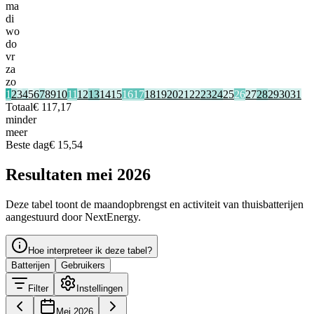
ma
di
wo
do
vr
za
zo
1
2
3
4
5
6
7
8
9
10
11
12
13
14
15
16
17
18
19
20
21
22
23
24
25
26
27
28
29
30
31
Totaal
€ 117,17
minder
meer
Beste dag
€ 15,54
Resultaten mei 2026
Deze tabel toont de maandopbrengst en activiteit van thuisbatterijen
aangestuurd door NextEnergy.
Hoe interpreteer ik deze tabel?
Batterijen
Gebruikers
Filter
Instellingen
Mei 2026