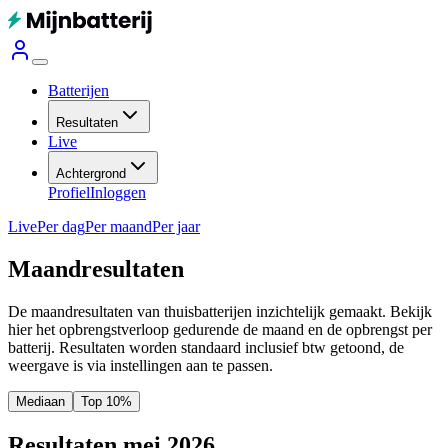
Batterijen
Resultaten
Live
Achtergrond
Profiel
Inloggen
Live
Per dag
Per maand
Per jaar
Maandresultaten
De maandresultaten van thuisbatterijen inzichtelijk gemaakt. Bekijk
hier het opbrengstverloop gedurende de maand en de opbrengst per
batterij.
Resultaten worden standaard inclusief btw getoond, de
weergave is via instellingen aan te passen.
Mediaan
Top 10%
Resultaten mei 2026