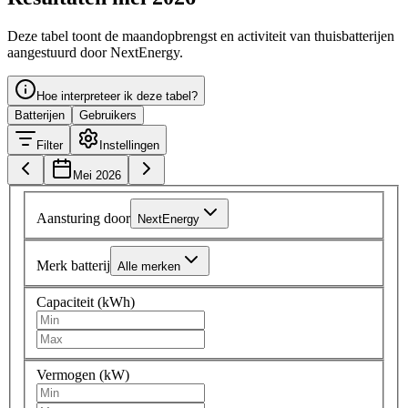
Deze tabel toont de maandopbrengst en activiteit van thuisbatterijen
aangestuurd door NextEnergy.
Hoe interpreteer ik deze tabel?
Batterijen
Gebruikers
Filter
Instellingen
Mei 2026
Aansturing door
NextEnergy
Merk batterij
Alle merken
Capaciteit (kWh)
Vermogen (kW)