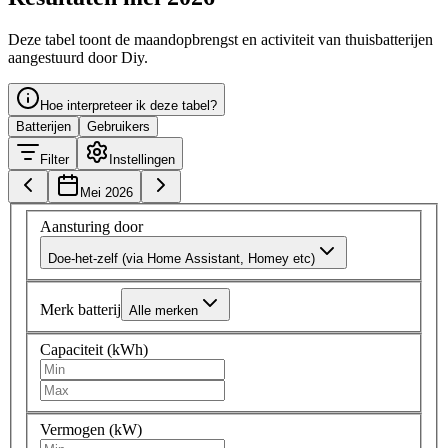
Deze tabel toont de maandopbrengst en activiteit van thuisbatterijen
aangestuurd door Diy.
Hoe interpreteer ik deze tabel?
Batterijen
Gebruikers
Filter
Instellingen
Mei 2026
Aansturing door
Doe-het-zelf (via Home Assistant, Homey etc)
Merk batterij
Alle merken
Capaciteit (kWh)
Vermogen (kW)