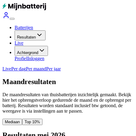
Batterijen
Resultaten
Live
Achtergrond
Profiel
Inloggen
Live
Per dag
Per maand
Per jaar
Maandresultaten
De maandresultaten van thuisbatterijen inzichtelijk gemaakt. Bekijk
hier het opbrengstverloop gedurende de maand en de opbrengst per
batterij.
Resultaten worden standaard inclusief btw getoond, de
weergave is via instellingen aan te passen.
Mediaan
Top 10%
Resultaten mei 2026