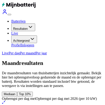
Batterijen
Resultaten
Live
Achtergrond
Profiel
Inloggen
Live
Per dag
Per maand
Per jaar
Maandresultaten
De maandresultaten van thuisbatterijen inzichtelijk gemaakt. Bekijk
hier het opbrengstverloop gedurende de maand en de opbrengst per
batterij.
Resultaten worden standaard inclusief btw getoond, de
weergave is via instellingen aan te passen.
Mediaan
Top 10%
Opbrengst per dag mei
Opbrengst per dag mei 2026
(per 10 kW)