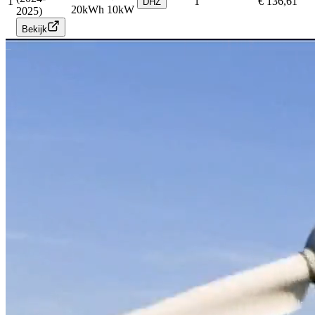
1
1
€ 136,61
DHZ
20
kWh
10
kW
2025)
Bekijk