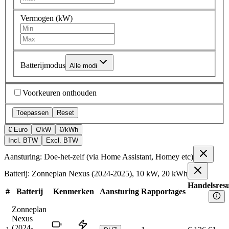
Vermogen (kW)
Batterijmodus
Alle modi
Voorkeuren onthouden
Toepassen
Reset
€ Euro
€/kW
€/kWh
Incl. BTW
Excl. BTW
Aansturing: Doe-het-zelf (via Home Assistant, Homey etc)
Batterij: Zonneplan Nexus (2024-2025), 10 kW, 20 kWh
Handelsresu
#
Batterij
Kenmerken
Aansturing
Rapportages
Zonneplan
Nexus
(2024-