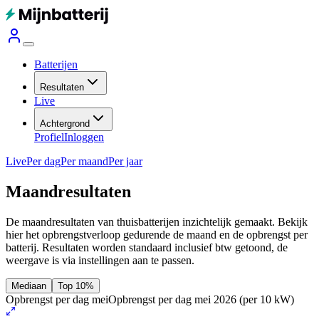
Batterijen
Resultaten
Live
Achtergrond
Profiel
Inloggen
Live
Per dag
Per maand
Per jaar
Maandresultaten
De maandresultaten van thuisbatterijen inzichtelijk gemaakt. Bekijk
hier het opbrengstverloop gedurende de maand en de opbrengst per
batterij.
Resultaten worden standaard inclusief btw getoond, de
weergave is via instellingen aan te passen.
Mediaan
Top 10%
Opbrengst per dag mei
Opbrengst per dag mei 2026
(per 10 kW)