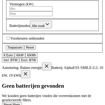
Vermogen (kW)
Batterijmodus
Alle modi
Voorkeuren onthouden
Toepassen
Reset
€ Euro
€/kW
€/kWh
Incl. BTW
Excl. BTW
Aansturing: Balans energie
Batterij: AlphaESS SMILE-G3, 10
kW, 19 kWh
Geen batterijen gevonden
We konden geen batterijen vinden die overeenkomen met de
geselecteerde filters.
Reset filters