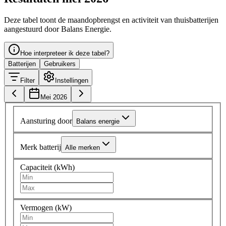
Deze tabel toont de maandopbrengst en activiteit van thuisbatterijen
aangestuurd door Balans Energie.
Hoe interpreteer ik deze tabel?
Batterijen
Gebruikers
Filter
Instellingen
Mei 2026
Aansturing door
Balans energie
Merk batterij
Alle merken
Capaciteit (kWh)
Vermogen (kW)