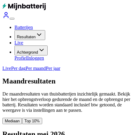
Batterijen
Resultaten
Live
Achtergrond
Profiel
Inloggen
Live
Per dag
Per maand
Per jaar
Maandresultaten
De maandresultaten van thuisbatterijen inzichtelijk gemaakt. Bekijk
hier het opbrengstverloop gedurende de maand en de opbrengst per
batterij.
Resultaten worden standaard inclusief btw getoond, de
weergave is via instellingen aan te passen.
Mediaan
Top 10%
Resultaten mei 2026