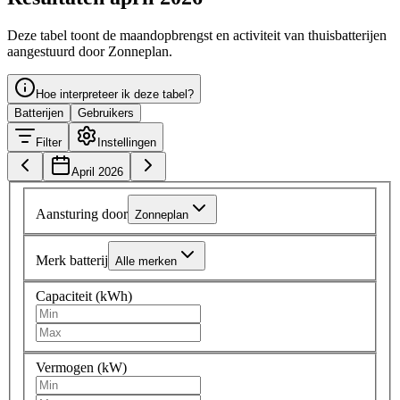
Deze tabel toont de maandopbrengst en activiteit van thuisbatterijen
aangestuurd door Zonneplan.
Hoe interpreteer ik deze tabel?
Batterijen
Gebruikers
Filter
Instellingen
April 2026
Aansturing door
Zonneplan
Merk batterij
Alle merken
Capaciteit (kWh)
Vermogen (kW)