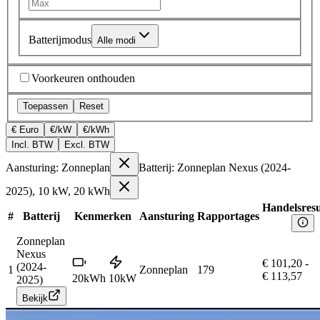
Batterijmodus
Alle modi
Voorkeuren onthouden
Toepassen
Reset
€ Euro
€/kW
€/kWh
Incl. BTW
Excl. BTW
Aansturing: Zonneplan
Batterij: Zonneplan Nexus (2024-
2025), 10 kW, 20 kWh
Handelsresu
#
Batterij
Kenmerken
Aansturing
Rapportages
Zonneplan
Nexus
€ 101,20
-
(2024-
1
Zonneplan
179
€ 113,57
20
kWh
10
kW
2025)
Bekijk