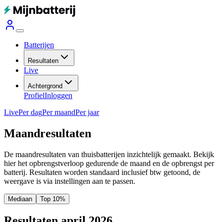
Batterijen
Resultaten
Live
Achtergrond
Profiel
Inloggen
Live
Per dag
Per maand
Per jaar
Maandresultaten
De maandresultaten van thuisbatterijen inzichtelijk gemaakt. Bekijk
hier het opbrengstverloop gedurende de maand en de opbrengst per
batterij.
Resultaten worden standaard inclusief btw getoond, de
weergave is via instellingen aan te passen.
Mediaan
Top 10%
Resultaten april 2026