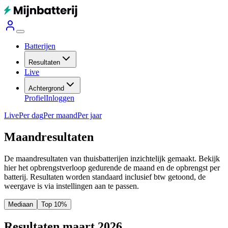
Batterijen
Resultaten
Live
Achtergrond
Profiel
Inloggen
Live
Per dag
Per maand
Per jaar
Maandresultaten
De maandresultaten van thuisbatterijen inzichtelijk gemaakt. Bekijk
hier het opbrengstverloop gedurende de maand en de opbrengst per
batterij.
Resultaten worden standaard inclusief btw getoond, de
weergave is via instellingen aan te passen.
Mediaan
Top 10%
Resultaten maart 2026