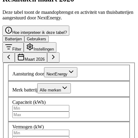
Deze tabel toont de maandopbrengst en activiteit van thuisbatterijen
aangestuurd door NextEnergy.
Hoe interpreteer ik deze tabel?
Batterijen
Gebruikers
Filter
Instellingen
Maart 2026
Aansturing door
NextEnergy
Merk batterij
Alle merken
Capaciteit (kWh)
Vermogen (kW)