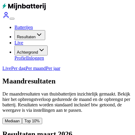
Batterijen
Resultaten
Live
Achtergrond
Profiel
Inloggen
Live
Per dag
Per maand
Per jaar
Maandresultaten
De maandresultaten van thuisbatterijen inzichtelijk gemaakt. Bekijk
hier het opbrengstverloop gedurende de maand en de opbrengst per
batterij.
Resultaten worden standaard inclusief btw getoond, de
weergave is via instellingen aan te passen.
Mediaan
Top 10%
Resultaten maart 2026