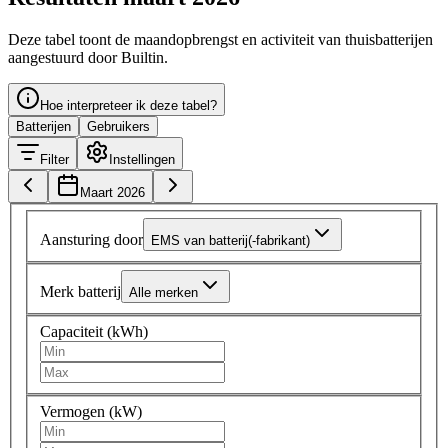
Deze tabel toont de maandopbrengst en activiteit van thuisbatterijen
aangestuurd door Builtin.
Hoe interpreteer ik deze tabel?
Batterijen
Gebruikers
Filter
Instellingen
Maart 2026
Aansturing door
EMS van batterij(-fabrikant)
Merk batterij
Alle merken
Capaciteit (kWh)
Vermogen (kW)