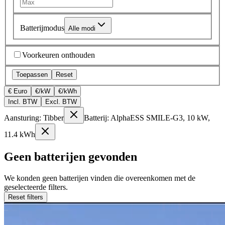
Batterijmodus
Alle modi
Voorkeuren onthouden
Toepassen
Reset
€ Euro
€/kW
€/kWh
Incl. BTW
Excl. BTW
Aansturing: Tibber
Batterij: AlphaESS SMILE-G3, 10 kW,
11.4 kWh
Geen batterijen gevonden
We konden geen batterijen vinden die overeenkomen met de
geselecteerde filters.
Reset filters