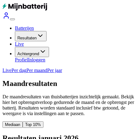
Batterijen
Resultaten
Live
Achtergrond
Profiel
Inloggen
Live
Per dag
Per maand
Per jaar
Maandresultaten
De maandresultaten van thuisbatterijen inzichtelijk gemaakt. Bekijk
hier het opbrengstverloop gedurende de maand en de opbrengst per
batterij.
Resultaten worden standaard inclusief btw getoond, de
weergave is via instellingen aan te passen.
Mediaan
Top 10%
Resultaten januari 2026