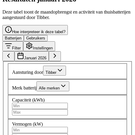
Deze tabel toont de maandopbrengst en activiteit van thuisbatterijen
aangestuurd door Tibber.
Hoe interpreteer ik deze tabel?
Batterijen
Gebruikers
Filter
Instellingen
Januari 2026
Aansturing door
Tibber
Merk batterij
Alle merken
Capaciteit (kWh)
Vermogen (kW)