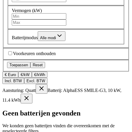
Vermogen (kW)
Batterijmodus
Alle modi
Voorkeuren onthouden
Toepassen
Reset
€ Euro
€/kW
€/kWh
Incl. BTW
Excl. BTW
Aansturing: Quatt
Batterij: AlphaESS SMILE-G3, 10 kW,
11.4 kWh
Geen batterijen gevonden
We konden geen batterijen vinden die overeenkomen met de
geselecteerde filters.