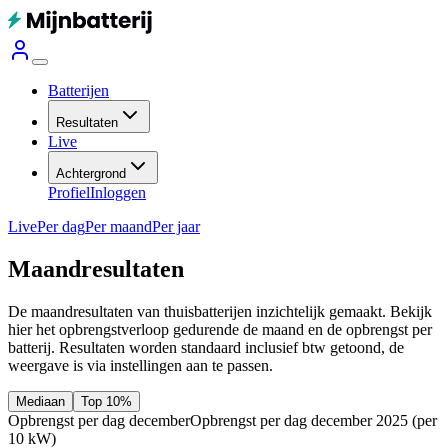
Batterijen
Resultaten
Live
Achtergrond
Profiel
Inloggen
Live
Per dag
Per maand
Per jaar
Maandresultaten
De maandresultaten van thuisbatterijen inzichtelijk gemaakt. Bekijk
hier het opbrengstverloop gedurende de maand en de opbrengst per
batterij.
Resultaten worden standaard inclusief btw getoond, de
weergave is via instellingen aan te passen.
Mediaan
Top 10%
Opbrengst per dag december
Opbrengst per dag december 2025
(per
10 kW)