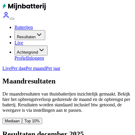
Batterijen
Resultaten
Live
Achtergrond
Profiel
Inloggen
Live
Per dag
Per maand
Per jaar
Maandresultaten
De maandresultaten van thuisbatterijen inzichtelijk gemaakt. Bekijk
hier het opbrengstverloop gedurende de maand en de opbrengst per
batterij.
Resultaten worden standaard inclusief btw getoond, de
weergave is via instellingen aan te passen.
Mediaan
Top 10%
Resultaten december 2025