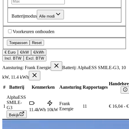
Batterijmodus
Alle modi
Voorkeuren onthouden
Toepassen
Reset
€ Euro
€/kW
€/kWh
Incl. BTW
Excl. BTW
Aansturing: Frank Energie
Batterij: AlphaESS SMILE-G3, 10
kW, 11.4 kWh
Handelsre
#
Batterij
Kenmerken
Aansturing
Rapportages
AlphaESS
SMILE-
Frank
1
11
€ 16,04
-
€
G3
Energie
11.4
kWh
10
kW
Bekijk