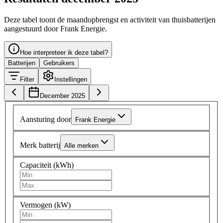
Deze tabel toont de maandopbrengst en activiteit van thuisbatterijen
aangestuurd door Frank Energie.
Hoe interpreteer ik deze tabel?
Batterijen
Gebruikers
Filter
Instellingen
December 2025
Aansturing door
Frank Energie
Merk batterij
Alle merken
Capaciteit (kWh)
Vermogen (kW)