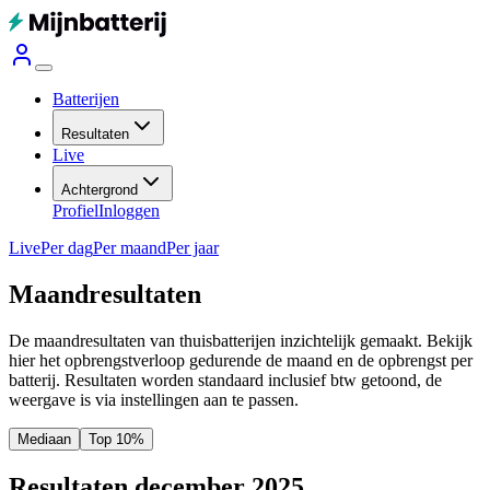
Batterijen
Resultaten
Live
Achtergrond
Profiel
Inloggen
Live
Per dag
Per maand
Per jaar
Maandresultaten
De maandresultaten van thuisbatterijen inzichtelijk gemaakt. Bekijk
hier het opbrengstverloop gedurende de maand en de opbrengst per
batterij.
Resultaten worden standaard inclusief btw getoond, de
weergave is via instellingen aan te passen.
Mediaan
Top 10%
Resultaten december 2025