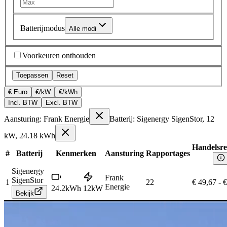
Batterijmodus
Alle modi
Voorkeuren onthouden
Toepassen
Reset
€ Euro
€/kW
€/kWh
Incl. BTW
Excl. BTW
Aansturing: Frank Energie
Batterij: Sigenergy SigenStor, 12
kW, 24.18 kWh
Handelsre
#
Batterij
Kenmerken
Aansturing
Rapportages
Sigenergy
Frank
SigenStor
1
22
€ 49,67
-
€
Energie
24.2
kWh
12
kW
Bekijk