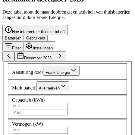
Deze tabel toont de maandopbrengst en activiteit van thuisbatterijen
aangestuurd door Frank Energie.
Hoe interpreteer ik deze tabel?
Batterijen
Gebruikers
Filter
Instellingen
December 2025
Aansturing door
Frank Energie
Merk batterij
Alle merken
Capaciteit (kWh)
Vermogen (kW)